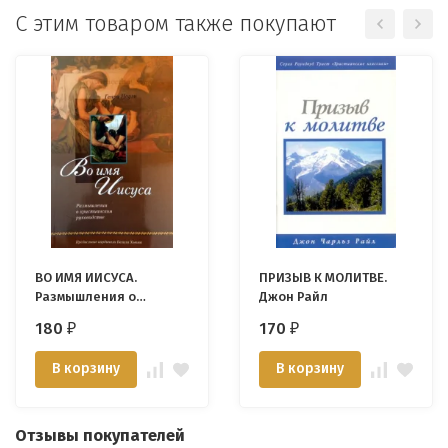
С этим товаром также покупают
ВО ИМЯ ИИСУСА.
ПРИЗЫВ К МОЛИТВЕ.
Размышления о
Джон Райл
христианском
180
170
₽
₽
руководстве. Генри
Ноуэн
В корзину
В корзину
Отзывы покупателей