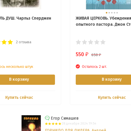
ЛЬ ДУШ. Чарльз Сперджен
ЖИВАЯ ЦЕРКОВЬ. Убеждени
опытного пастора. Джон Ст
2 отзыва
550
₽
650
₽
ось несколько штук
Осталось 2 шт.
В корзину
В корзину
Купить сейчас
Купить сейчас
Егор Симашев
28 декабря 2024 19:54
ГОРНИЛО ДЛЯ ЛИДЕРА. Андрей