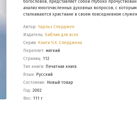
богословов, представляет собой глубоко прочуствова
анализ многочисленных духовных вопросов, с которым
сталкиваются христиане в своем повседневном служен
Автор:
Чарльз Сперджен
Издатель:
Библия для всех
Серия:
Книги Ч.Х. Сперджена
Переплет:
мягкий
Cтраниц:
112
Тип книги:
Печатная книга
Язык:
Русский
Состояние:
Новый товар
Год:
2002
Вес:
111 г