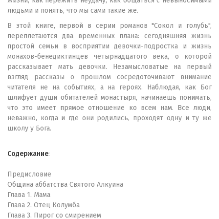
жизни, как пережить неудачу, как общаться с невыносимыми
людьми и понять, что мы сами такие же.
В этой книге, первой в серии романов "Сокол и голубь",
переплетаются два временных плана: сегодняшняя жизнь
простой семьи в восприятии девочки-подростка и жизнь
монахов-бенедиктинцев четырнадцатого века, о которой
рассказывает мать девочки. Незамысловатые на первый
взгляд рассказы о прошлом сосредоточивают внимание
читателя не на событиях, а на героях. Наблюдая, как Бог
шлифует души обитателей монастыря, начинаешь понимать,
что это имеет прямое отношение ко всем нам. Все люди,
неважно, когда и где они родились, проходят одну и ту же
школу у Бога.
Содержание
:
Предисловие
Община аббатства Святого Алкуина
Глава 1. Мама
Глава 2. Отец Колумба
Глава 3. Пирог со смирением