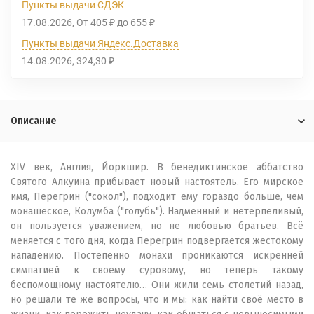
Пункты выдачи СДЭК
17.08.2026
От
405
до
655
₽
₽
Пункты выдачи Яндекс.Доставка
14.08.2026
324,30
₽
Описание
XIV век, Англия, Йоркшир. В бенедиктинское аббатство
Святого Алкуина прибывает новый настоятель. Его мирское
имя, Перегрин ("сокол"), подходит ему гораздо больше, чем
монашеское, Колумба ("голубь"). Надменный и нетерпеливый,
он пользуется уважением, но не любовью братьев. Всё
меняется с того дня, когда Перегрин подвергается жестокому
нападению. Постепенно монахи проникаются искренней
симпатией к своему суровому, но теперь такому
беспомощному настоятелю… Они жили семь столетий назад,
но решали те же вопросы, что и мы: как найти своё место в