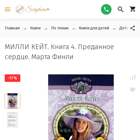
Главная
Книги
По темам
Книги для детей
Детские ра
МИЛЛИ КЕЙТ. Книга 4. Преданное
сердце. Марта Финли
-17%