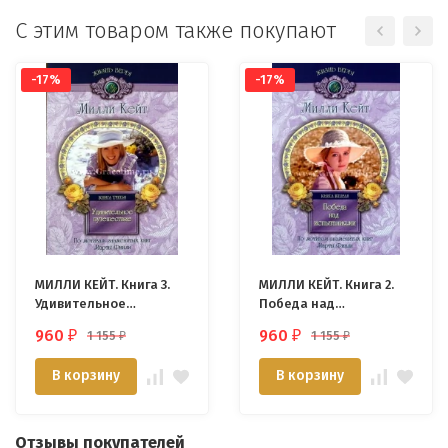
С этим товаром также покупают
-17%
-17%
МИЛЛИ КЕЙТ. Книга 3.
МИЛЛИ КЕЙТ. Книга 2.
Удивительное
Победа над
путешествие. Марта
испытаниями. Марта
960
960
1 155
1 155
₽
₽
₽
₽
Финли
Финли
В корзину
В корзину
Отзывы покупателей