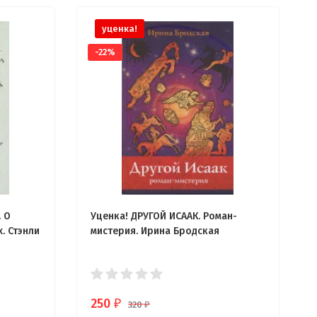
уценка!
-22%
 О
Уценка! ДРУГОЙ ИСААК. Роман-
. Стэнли
мистерия. Ирина Бродская
250
₽
320
₽