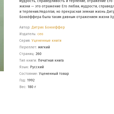
мудрость, справедливость и терпение, отражение Его
жизни — это отражение Его любви, мудрости, справед
и терпения.Недолгая, но прекрасная земная жизнь Дит
Бонхёффера была таким дивным отражением жизни Хри
Автор:
Дитрих Бонхеффер
Издатель:
ceo
Серия:
Уцененные книги
Переплет:
мягкий
Cтраниц:
260
Тип книги:
Печатная книга
Язык:
Русский
Состояние:
Уцененный товар
Год:
1992
Вес:
180 г