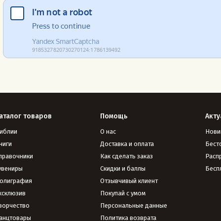
аталог товаров
Помощь
Акту
иблии
О нас
Нови
ниги
Доставка и оплата
Бест
правочники
Как сделать заказ
Расп
увениры
Скидки и баллы
Бесп
олиграфия
Отзывчивый клиент
ксклюзив
Покупай с умом
ворчество
Персональные данные
анцтовары
Политика возврата