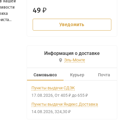
 в нашей
ливости
49
₽
риха
ста...
Уведомить
Информация о доставке
Эль-Монте
Самовывоз
Курьер
Почта
Пункты выдачи СДЭК
17.08.2026
От
405
до
655
₽
₽
Пункты выдачи Яндекс.Доставка
14.08.2026
324,30
₽