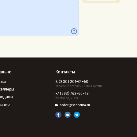
ально
Контакты
нки
8 (800) 201-34-60
Звонок бесплатный по России
селлеры
+7 (993) 763-66-43
родажа
WhatsApp, Viber
латно
order@scriptura.ru