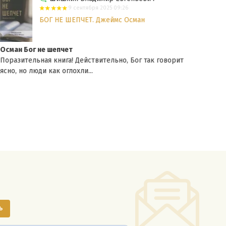
9 сентября 2025 09:26
БОГ НЕ ШЕПЧЕТ. Джеймс Осман
Осман Бог не шепчет
рек
Поразительная книга! Действительно, Бог так говорит
Очен
ясно, но люди как оглохли...
высо