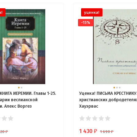
а!
уценка!
-15%
КНИГА ИЕРЕМИИ. Главы 1-25.
Уценка! ПИСЬМА КРЕСТНИКУ.
арии веслианской
христианских добродетелях
и. Алекс Воргез
Хауэрвас
1 430
₽
520
1 690
₽
₽