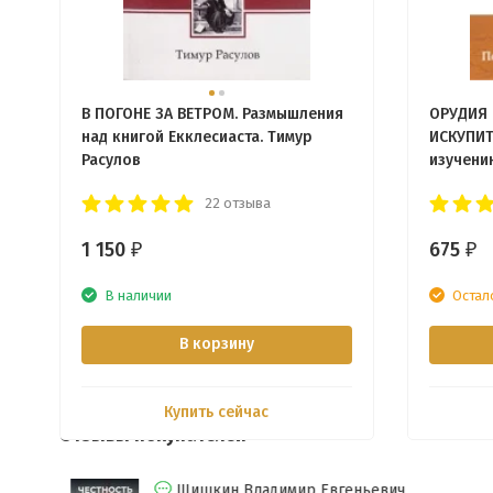
В ПОГОНЕ ЗА ВЕТРОМ. Размышления
ОРУДИЯ 
над книгой Екклесиаста. Тимур
ИСКУПИТ
Расулов
изучени
22 отзыва
1 150
675
₽
₽
В наличии
Остал
В корзину
Купить сейчас
Отзывы покупателей
Шишкин Владимир Евгеньевич