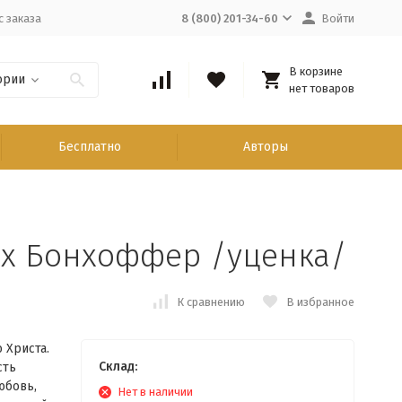
с заказа
8 (800) 201-34-60
Войти
В корзине
ории
нет товаров
Бесплатно
Авторы
их Бонхоффер /уценка/
К сравнению
В избранное
 Христа.
Склад:
сть
юбовь,
Нет в наличии