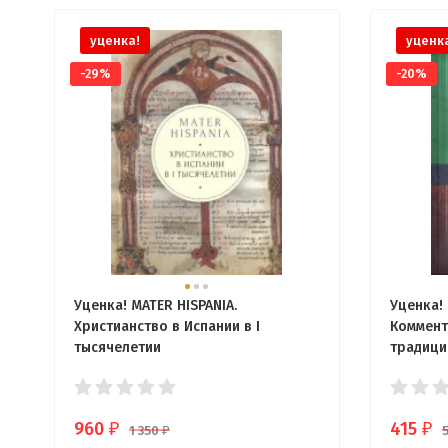
уценка!
уценк
-29%
-20%
Уценка! MATER HISPANIA.
Уценка! 
Христианство в Испании в I
Коммент
тысячелетии
традици
960
415
₽
₽
1 350
₽