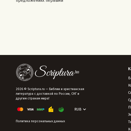
предложениях первыми
К
Б
К
2026 © Scriptura.ru — Библии и христианская
С
литература с доставкой по России, СНГ и
другим странам мира!
С
П
RUB
Э
Политика персональных данных
Т
К