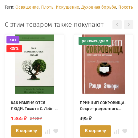
Теги:
Освящение
,
Плоть
,
Искушение
,
Духовная борьба
,
Похоть
С этим товаром также покупают
хит
рекомендуем
-35%
КАК ИЗМЕНЯЮТСЯ
ПРИНЦИП СОКРОВИЩА.
ЛЮДИ. Тимоти С. Лэйн и
Секрет радостного
Пол Дэвид Трипп
жертвования. Рэнди
1 365
395
2 100
₽
₽
₽
Элкорн
В корзину
В корзину