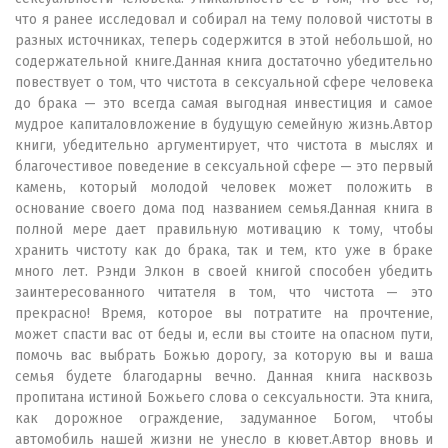
что я ранее исследовал и собирал на тему половой чистоты в
разных источниках, теперь содержится в этой небольшой, но
содержательной книге.Данная книга достаточно убедительно
повествует о том, что чистота в сексуальной сфере человека
до брака — это всегда самая выгодная инвестиция и самое
мудрое капиталовложение в будущую семейную жизнь.Автор
книги, убедительно аргументирует, что чистота в мыслях и
благочестивое поведение в сексуальной сфере — это первый
камень, который молодой человек может положить в
основание своего дома под названием семья.Данная книга в
полной мере дает правильную мотивацию к тому, чтобы
хранить чистоту как до брака, так и тем, кто уже в браке
много лет. Рэнди Элкон в своей книгой способен убедить
заинтересованного читателя в том, что чистота — это
прекрасно! Время, которое вы потратите на прочтение,
может спасти вас от беды и, если вы стоите на опасном пути,
помочь вас выбрать Божью дорогу, за которую вы и ваша
семья будете благодарны вечно. Данная книга насквозь
пропитана истиной Божьего слова о сексуальности. Эта книга,
как дорожное ограждение, задуманное Богом, чтобы
автомобиль нашей жизни не унесло в кювет.Автор вновь и