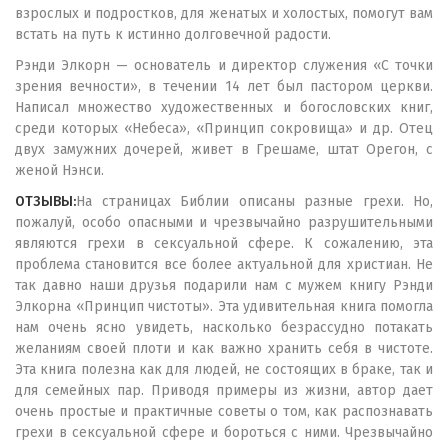
взрослых и подростков, для женатых и холостых, помогут вам
встать на путь к истинно долговечной радости.
Рэнди Элкорн — основатель и директор служения «С точки
зрения вечности», в течении 14 лет был пастором церкви.
Написал множество художественных и богословских книг,
среди которых «Небеса», «Принцип сокровища» и др. Отец
двух замужних дочерей, живет в Грешаме, штат Орегон, с
женой Нэнси.
ОТЗЫВЫ:
На страницах Библии описаны разные грехи. Но,
пожалуй, особо опасными и чрезвычайно разрушительными
являются грехи в сексуальной сфере. К сожалению, эта
проблема становится все более актуальной для христиан. Не
так давно наши друзья подарили нам с мужем книгу Рэнди
Элкорна «Принцип чистоты». Эта удивительная книга помогла
нам очень ясно увидеть, насколько безрассудно потакать
желаниям своей плоти и как важно хранить себя в чистоте.
Эта книга полезна как для людей, не состоящих в браке, так и
для семейных пар. Приводя примеры из жизни, автор дает
очень простые и практичные советы о том, как распознавать
грехи в сексуальной сфере и бороться с ними. Чрезвычайно