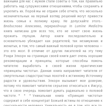
важными для нас с мужем стали советы о том, как правильно
работать над супружескими отношениями, чтобы сохранить и
укрепить их. Порой мы не отдаем себе отчета, что несколько
незначительных на первый взгляд решений могут привести
жизнь семьи к полному краху. Не допускайте этого.
-
Владислава Алексеева, перерводчица In Lumine Media
Эта
книга написана для всех тех, кто не хочет свою жизнь
прожить глупцом. Автор книги последовательно и
основательно убеждает как родителей, так незамужних и
женатых, в том, что самый важный половой орган человека —
это его мозг. В отличие от других писателей на эту тему
Рэнди Элкорн на страницах своей книги дает очень хорошие
рекомендации и принципы, которые способны помочь
читателю выработать в своей жизни практические
«принципы чистоты». Данная книга направляет читателя от
смертельных сладострастных похотей к истинному Источнику
радости и удовольствия. Элкорн вызывает мое доверие,
потому что помогает читателю серьезно относиться к Иисусу,
что в свою очередь помогает думать радикально о половой
чистоте. * * * Уникальная книга «Принцип чистоты»
содержит в себе концентрат Божьей истины по отношению к
сексуальности человека. Уникальность ее в том, что все то,