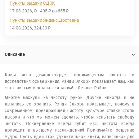
Пункты выдачи СДЭК
17.08.2026
От
405
до
655
₽
₽
Пункты выдачи Яндекс.Доставка
14.08.2026
324,30
₽
Описание
Книга ясно демонстрирует преимущества чистоты и
последствия осквернения. Рэнди Элкорн показывает нам, как
стать чистым и оставаться таким! – Деннис Рэйни
Многие махнули на чистоту рукой. Другие никогда и не
пытались ее хранить. Рэнди Элкорн показывает, почему в
современном, презирающей чистоту культуре ставки столь
высоки и что мы можем сделать, чтобы испытать свободу
чистоты. Осквернение всегда губит нас; чистота всегда
приводит к высшему наслаждению! Принимайте решение
мудро. Пусть идеи этой удивительной книги, написанной для