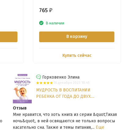
765
₽
В наличии
В корзину
Купить сейчас
Горковенко Элина
16 декабря 2023 10:45
МУДРОСТЬ В ВОСПИТАНИИ
РЕБЕНКА ОТ ГОДА ДО ДВУХ....
Отзыв
Отз
Мне нравится, что хоть книга из серии &quot;Тихая
Мне 
ночь&quot;, в ней освящаются не только вопросы
подх
касательно сна. Также и темы питания,...
Еще
веща