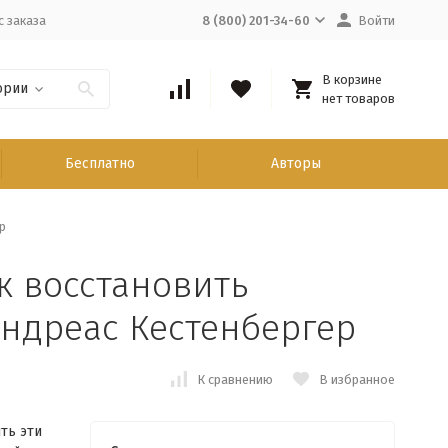
с заказа
8 (800) 201-34-60
Войти
В корзине
ории
нет товаров
Бесплатно
Авторы
р
к восстановить
Андреас Кестенбергер
К сравнению
В избранное
ть эти