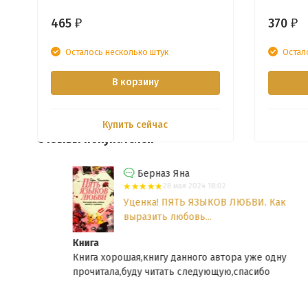
465
370
₽
₽
Осталось несколько штук
Остал
В корзину
Купить сейчас
Отзывы покупателей
Берназ Яна
28 мая 2024 18:02
Уценка! ПЯТЬ ЯЗЫКОВ ЛЮБВИ. Как
выразить любовь...
Книга
ви
Книга хорошая,книгу данного автора уже одну
прочитала,буду читать следующую,спасибо