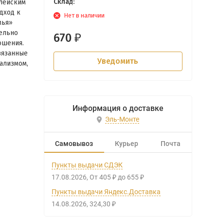
Склад:
лейским
дход к
Нет в наличии
мья»
тельно
670
₽
ошения.
вязанные
Уведомить
уализмом,
Информация о доставке
Эль-Монте
Самовывоз
Курьер
Почта
Пункты выдачи СДЭК
17.08.2026
От
405
до
655
₽
₽
Пункты выдачи Яндекс.Доставка
14.08.2026
324,30
₽