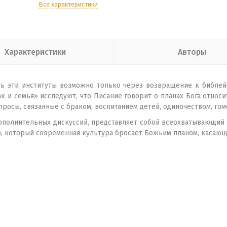
Все характеристики
Характеристики
Авторы
ить эти институты возможно только через возвращение к библей
ак и семья» исследуют, что Писание говорит о планах Бога относ
росы, связанные с браком, воспитанием детей, одиночеством, го
дополнительных дискуссий, представляет собой всеохватывающий и
зов, который современная культура бросает Божьим планом, касающ