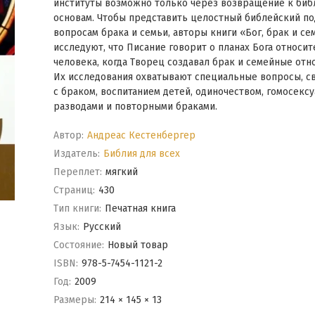
институты возможно только через возвращение к биб
основам. Чтобы представить целостный библейский по
вопросам брака и семьи, авторы книги «Бог, брак и се
исследуют, что Писание говорит о планах Бога относи
человека, когда Творец создавал брак и семейные отн
Их исследования охватывают специальные вопросы, с
с браком, воспитанием детей, одиночеством, гомосекс
разводами и повторными браками.
Автор:
Андреас Кестенбергер
Издатель:
Библия для всех
Переплет:
мягкий
Cтраниц:
430
Тип книги:
Печатная книга
Язык:
Русский
Состояние:
Новый товар
ISBN:
978-5-7454-1121-2
Год:
2009
Размеры:
214 × 145 × 13