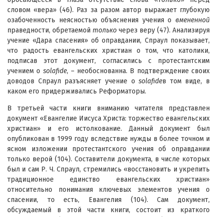
словом «вера» (46). Раз за разом автор выражает глубокую
озабоченность неясностью объяснения учения о
вмененной
праведности, обретаемой
только
через веру (47). Анализируя
учение «Дара спасения» об оправдании, Спраул показывает,
что радость евангельских христиан о том, что католики,
подписав этот документ, согласились с протестантским
учением о
sola
fide
, – необоснованна. В подтверждение своих
доводов Спраул разъясняет учение о
sola
fide
в том виде, в
каком его придерживались Реформаторы.
В третьей части книги вниманию читателя представлен
документ «Евангелие Иисуса Христа: торжество евангельских
христиан» и его истолкование. Данный документ был
опубликован в 1999 году вследствие нужды в более точном и
ясном изложении протестантского учения об оправдании
только верой (104). Составители документа, в числе которых
был и сам Р. Ч. Спраул, стремились «восстановить и укрепить
традиционное единство евангельских христиан»
относительно понимания ключевых элементов учения о
спасении, то есть, Евангелия (104). Сам документ,
обсуждаемый в этой части книги, состоит из краткого