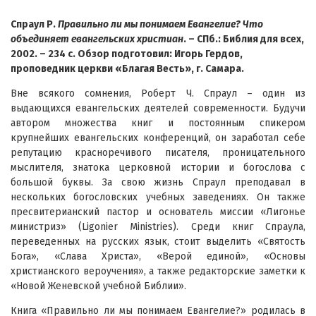
Спраул Р.
Правильно ли мы понимаем Евангелие? Что
объединяет евангельских христиан
. – СПб.: Библия для всех,
2002. – 234 с. Обзор подготовил: Игорь Гердов,
проповедник церкви «Благая Весть», г. Самара.
Вне всякого сомнения, Роберт Ч. Спраул – один из
выдающихся евангельских деятелей современности. Будучи
автором множества книг и постоянным спикером
крупнейших евангельских конференций, он заработал себе
репутацию красноречивого писателя, проницательного
мыслителя, знатока церковной истории и богослова с
большой буквы. За свою жизнь Спраул преподавал в
нескольких богословских учебных заведениях. Он также
пресвитерианский пастор и основатель миссии «Лигонье
министриз» (Ligonier Ministries). Среди книг Спраула,
переведенных на русских язык, стоит выделить «Святость
Бога», «Слава Христа», «Верой единой», «Основы
христианского вероучения», а также редакторские заметки к
«Новой Женевской учебной Библии».
Книга «Правильно ли мы понимаем Евангелие?» родилась в