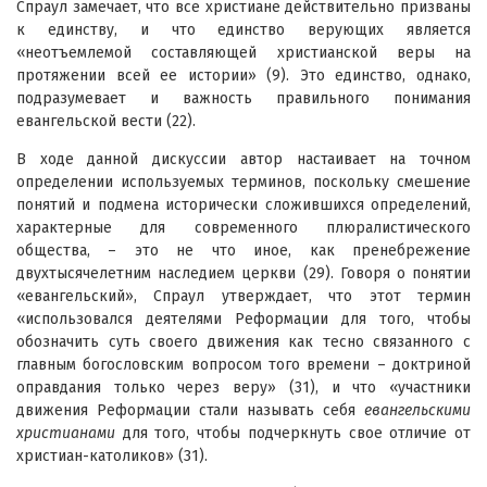
Спраул замечает, что все христиане действительно призваны
к единству, и что единство верующих является
«неотъемлемой составляющей христианской веры на
протяжении всей ее истории» (9). Это единство, однако,
подразумевает и важность правильного понимания
евангельской вести (22).
В ходе данной дискуссии автор настаивает на точном
определении используемых терминов, поскольку смешение
понятий и подмена исторически сложившихся определений,
характерные для современного плюралистического
общества, – это не что иное, как пренебрежение
двухтысячелетним наследием церкви (29). Говоря о понятии
«евангельский», Спраул утверждает, что этот термин
«использовался деятелями Реформации для того, чтобы
обозначить суть своего движения как тесно связанного с
главным богословским вопросом того времени – доктриной
оправдания только через веру» (31), и что «участники
движения Реформации стали называть себя
евангельскими
христианами
для того, чтобы подчеркнуть свое отличие от
христиан-католиков» (31).