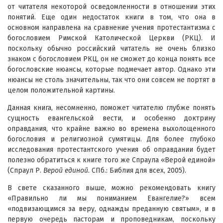
от читателя некоторой осведомленности в отношении этих
понятий. Еще один недостаток книги в том, что она в
основном направлена на сравнение учения протестантизма с
богословием Римской Католической Церкви (РКЦ). И
поскольку обычно российский читатель не очень близко
знаком с богословием РКЦ, он не сможет до конца понять все
богословские нюансы, которые подмечает автор. Однако эти
нюансы не столь значительны, так что они совсем не портят в
целом положительной картины.
Данная книга, несомненно, поможет читателю глубже понять
сущность евангельской вести, и особенно доктрину
оправдания, что крайне важно во времена выхолощенного
богословия и религиозной сумятицы. Для более глубоко
исследования протестантского учения об оправдании будет
полезно обратиться к книге того же Спраула «Верой единой»
(Спраул Р.
Верой единой
. СПб.: Библия для всех, 2005).
В свете сказанного выше, можно рекомендовать книгу
«Правильно ли мы пониманием Евангелие?» всем
«подвизающимся за веру, однажды преданную святым», и в
первую очередь пасторам и проповедникам, поскольку