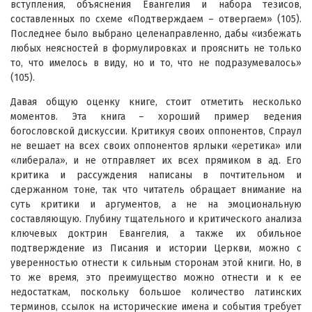
вступления, объяснения Евангелия и набора тезисов,
составленных по схеме «Подтверждаем – отвергаем» (105).
Последнее было выбрано целенаправленно, дабы «избежать
любых неясностей в формулировках и прояснить не только
то, что имелось в виду, но и то, что не подразумевалось»
(105).
Давая общую оценку книге, стоит отметить несколько
моментов. Эта книга – хороший пример ведения
богословской дискуссии. Критикуя своих оппонентов, Спраул
не вешает на всех своих оппонентов ярлыки «еретика» или
«либерала», и не отправляет их всех прямиком в ад. Его
критика и рассуждения написаны в почтительном и
сдержанном тоне, так что читатель обращает внимание на
суть критики и аргументов, а не на эмоциональную
составляющую. Глубину тщательного и критического анализа
ключевых доктрин Евангелия, а также их обильное
подтверждение из Писания и истории Церкви, можно с
уверенностью отнести к сильным сторонам этой книги. Но, в
то же время, это преимущество можно отнести и к ее
недостаткам, поскольку большое количество латинских
терминов, ссылок на исторические имена и события требует