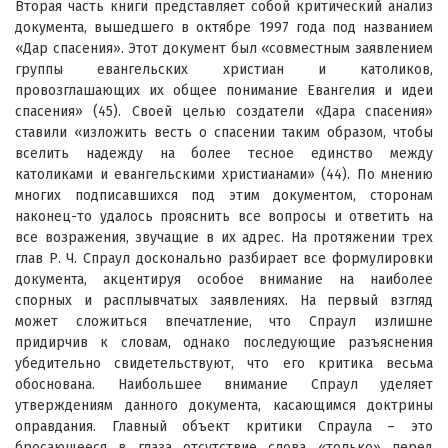
Вторая часть книги представляет собой критический анализ
документа, вышедшего в октябре 1997 года под названием
«Дар спасения». Этот документ был «совместным заявлением
группы евангельских христиан и католиков,
провозглашающих их общее понимание Евангелия и идеи
спасения» (45). Своей целью создатели «Дара спасения»
ставили «изложить весть о спасении таким образом, чтобы
вселить надежду на более тесное единство между
католиками и евангельскими христианами» (44). По мнению
многих подписавшихся под этим документом, сторонам
наконец-то удалось прояснить все вопросы и ответить на
все возражения, звучащие в их адрес. На протяжении трех
глав Р. Ч. Спраул досконально разбирает все формулировки
документа, акцентируя особое внимание на наиболее
спорных и расплывчатых заявлениях. На первый взгляд
может сложиться впечатление, что Спраул излишне
придирчив к словам, однако последующие разъяснения
убедительно свидетельствуют, что его критика весьма
обоснована. Наибольшее внимание Спраул уделяет
утверждениям данного документа, касающимся доктрины
оправдания. Главный объект критики Спраула – это
бросающееся в глаза отсутствие слова «только» перед