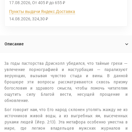
17.08.2026
От
405
до
655
₽
₽
Пункты выдачи Яндекс.Доставка
14.08.2026
324,30
₽
Описание
За годы пасторства Дрисколл убедился, что тайные грехи —
увлечение порнографией и мастурбация — парализуют
верующих, вызывая чувство стыда и вины. В данной
брошюре эти вопросы рассматриваются сквозь призму
богословия и здравого смысла, чтобы помочь читателям
ощутить силу Благой вести, несущей прощение и
обновление.
Бог говорит нам, что Его народ склонен утолять жажду не из
источников живой воды, а из выгребных ям, высеченных
руками людей (Иер. 2:13). Эта метафора особенно уместна в
мире, где легион владельцев мужских журналов и