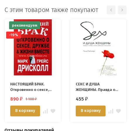
С этим товаром также покупают
рекомендуем
-19%
НАСТОЯЩИЙ БРАК.
СЕКС И ДУША
Откровенно о сексе,
ЖЕНЩИНЫ. Правда о
дружбе и жизни
любви в эпоху
890
455
1 100
₽
₽
₽
вместе. Марк Дрисколл
свободных отношений.
Пола Райнхарт
В корзину
В корзину
Отзывы покупателей