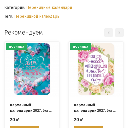
Категории:
Перекидные календари
Теги:
Перекидной календарь
Рекомендуем
новинка
новинка
Карманный
Карманный
календарик 2027: Бог
календарик 2027: Бог
есть любовь
есть любовь, и
20
20
₽
₽
пребывающий в любви
пребывает в Боге