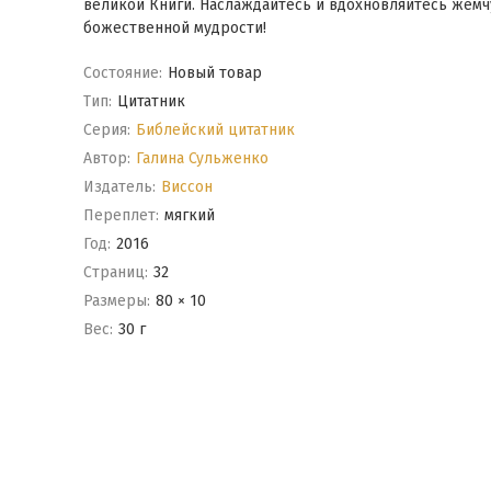
великой Книги. Наслаждайтесь и вдохновляйтесь жем
божественной мудрости!
Состояние:
Новый товар
Тип:
Цитатник
Серия:
Библейский цитатник
Автор:
Галина Сульженко
Издатель:
Виссон
Переплет:
мягкий
Год:
2016
Cтраниц:
32
Размеры:
80 × 10
Вес:
30 г