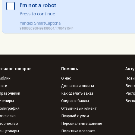
аталог товаров
Помощь
Акту
иблии
О нас
Нови
ниги
Доставка и оплата
Бест
правочники
Как сделать заказ
Расп
увениры
Скидки и баллы
Бесп
олиграфия
Отзывчивый клиент
ксклюзив
Покупай с умом
ворчество
Персональные данные
анцтовары
Политика возврата