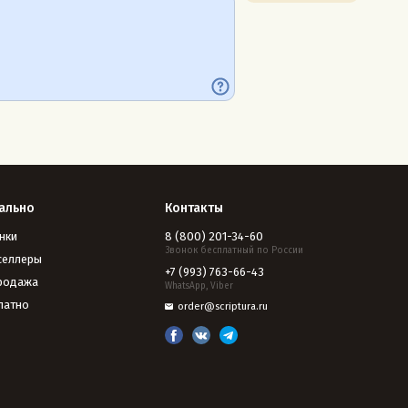
ально
Контакты
нки
8 (800) 201-34-60
Звонок бесплатный по России
селлеры
+7 (993) 763-66-43
родажа
WhatsApp, Viber
латно
order@scriptura.ru