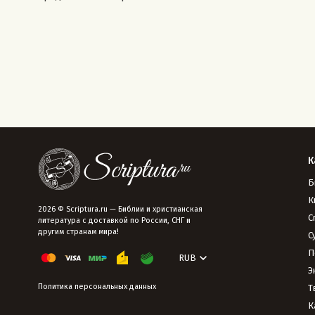
К
Б
К
2026 © Scriptura.ru — Библии и христианская
С
литература с доставкой по России, СНГ и
другим странам мира!
С
П
RUB
Э
Политика персональных данных
Т
К