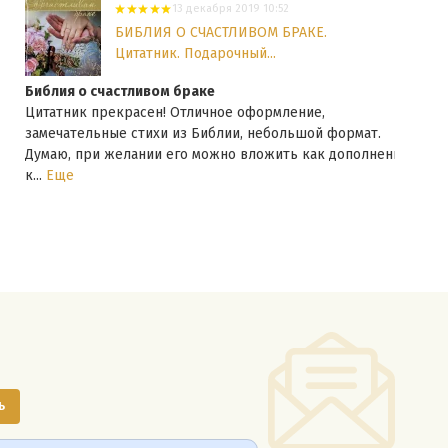
13 декабря 2019 10:52
БИБЛИЯ О СЧАСТЛИВОМ БРАКЕ.
Цитатник. Подарочный...
Библия о счастливом браке
Цита
Цитатник прекрасен! Отличное оформление,
Крас
замечательные стихи из Библии, небольшой формат.
еван
Думаю, при желании его можно вложить как дополнение
к...
Еще