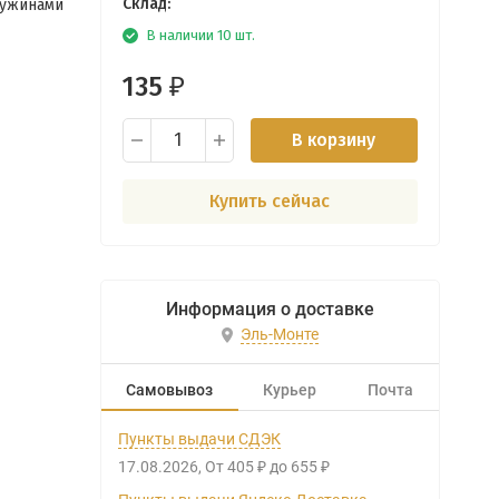
Склад:
чужинами
В наличии 10 шт.
135
₽
В корзину
Купить сейчас
Информация о доставке
Эль-Монте
Самовывоз
Курьер
Почта
Пункты выдачи СДЭК
17.08.2026
От
405
до
655
₽
₽