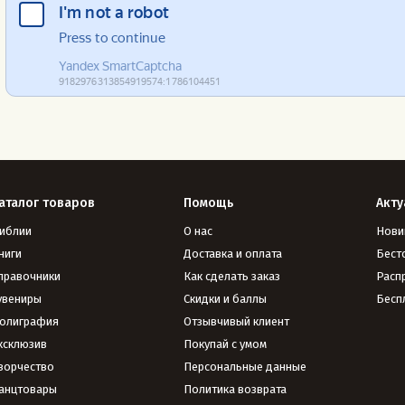
аталог товаров
Помощь
Акту
иблии
О нас
Нови
ниги
Доставка и оплата
Бест
правочники
Как сделать заказ
Расп
увениры
Скидки и баллы
Бесп
олиграфия
Отзывчивый клиент
ксклюзив
Покупай с умом
ворчество
Персональные данные
анцтовары
Политика возврата