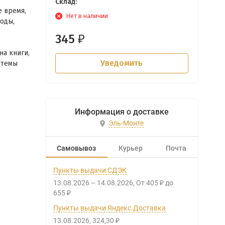
Склад:
 время,
Нет в наличии
оды,
345
₽
на книги,
Уведомить
 темы
Информация о доставке
Эль-Монте
Самовывоз
Курьер
Почта
Пункты выдачи СДЭК
13.08.2026
–
14.08.2026
От
405
до
₽
655
₽
Пункты выдачи Яндекс.Доставка
13.08.2026
324,30
₽