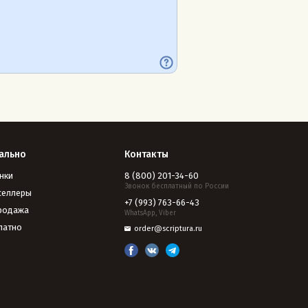
ально
Контакты
нки
8 (800) 201-34-60
Звонок бесплатный по России
селлеры
+7 (993) 763-66-43
родажа
WhatsApp, Viber
латно
order@scriptura.ru