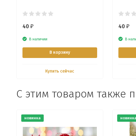
40
40
₽
₽
В наличии
В нал
В корзину
Купить сейчас
С этим товаром также 
новинка
новинк