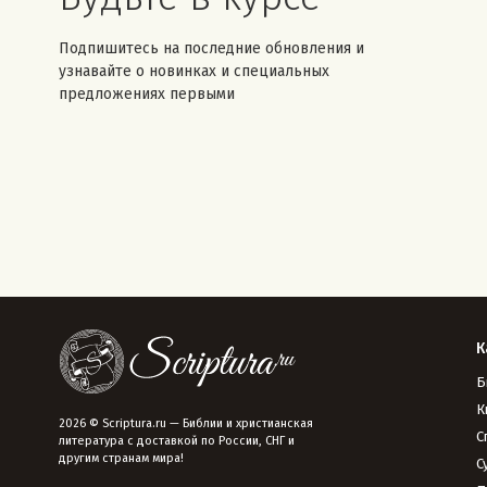
Подпишитесь на последние обновления и
узнавайте о новинках и специальных
предложениях первыми
К
Б
К
2026 © Scriptura.ru — Библии и христианская
С
литература с доставкой по России, СНГ и
другим странам мира!
С