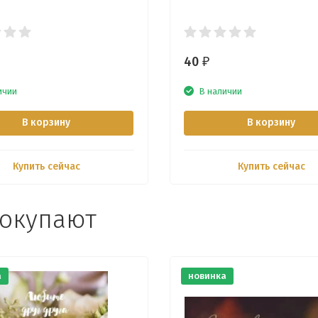
40
₽
ичии
В наличии
В корзину
В корзину
Купить сейчас
Купить сейчас
покупают
а
новинка