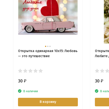
Открытка одинарная 10x15: Любовь
Открытк
— это путешествие
Любите 
30
30
₽
₽
В наличии
В нал
В корзину