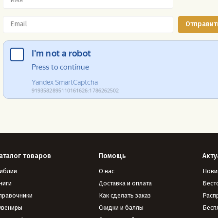
аталог товаров
Помощь
Акту
иблии
О нас
Нови
ниги
Доставка и оплата
Бест
правочники
Как сделать заказ
Расп
увениры
Скидки и баллы
Бесп