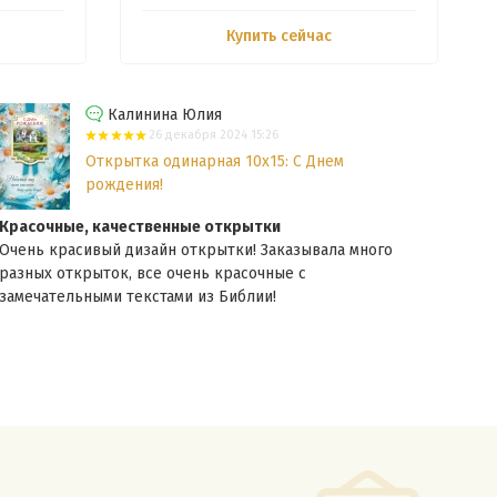
Купить сейчас
Калинина Юлия
26 декабря 2024 15:26
Открытка одинарная 10x15: С Днем
рождения!
Красочные, качественные открытки
Крас
Очень красивый дизайн открытки! Заказывала много
Очен
разных открыток, все очень красочные с
разн
замечательными текстами из Библии!
текс