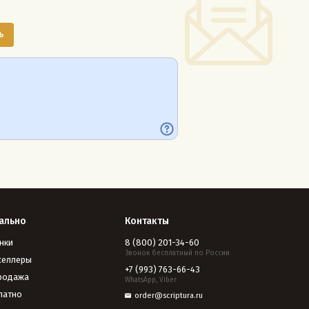
ально
Контакты
нки
8 (800) 201-34-60
Звонок бесплатный по России
селлеры
+7 (993) 763-66-43
родажа
WhatsApp, Viber
латно
order@scriptura.ru