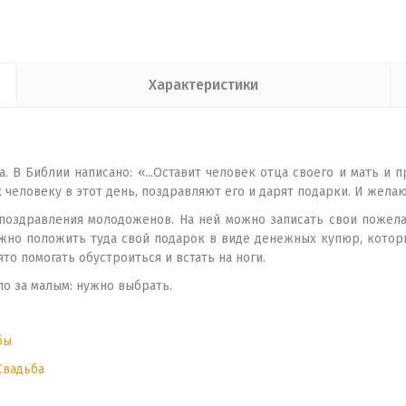
Характеристики
 В Библии написано: «...Оставит человек отца своего и мать и п
к человеку в этот день, поздравляют его и дарят подарки. И жел
 поздравления молодоженов. На ней можно записать свои пожел
жно положить туда свой подарок в виде денежных купюр, которы
то помогать обустроиться и встать на ноги.
ло за малым: нужно выбрать.
бы
Свадьба