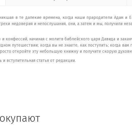
никшая в те далекие времена, когда наши прародители Адам и 
рехи недоверия и непослушания, они, а затем и мы, получили н
 и конфессий, начиная с молитв библейского царя Давида и зака
удном путешествии; когда вы не знаете, как поступить; когда вам 
Просто откройте эту небольшую книжку и получите скорую духов
 и вступительная статья от редакции.
покупают