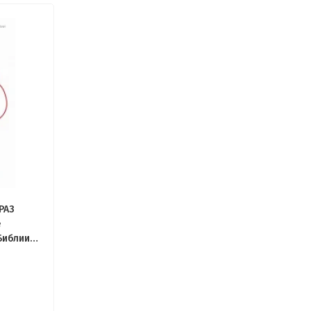
РАЗ
е
Библии.