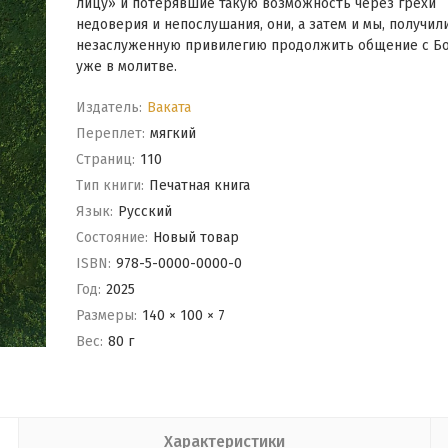
лицу» и потерявшие такую возможность через грехи
недоверия и непослушания, они, а затем и мы, получил
незаслуженную привилегию продолжить общение с Бо
уже в молитве.
Издатель:
Ваката
Переплет:
мягкий
Cтраниц:
110
Тип книги:
Печатная книга
Язык:
Русский
Состояние:
Новый товар
ISBN:
978-5-0000-0000-0
Год:
2025
Размеры:
140 × 100 × 7
Вес:
80 г
Характеристики