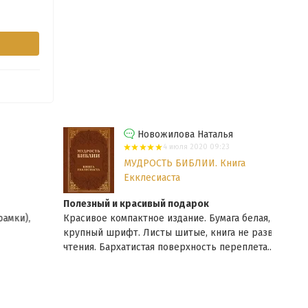
Новожилова Наталья
4 июля 2020 09:23
МУДРОСТЬ БИБЛИИ. Книга
Екклесиаста
Полезный и красивый подарок
Библ
Красивое компактное издание. Бумага белая, достаточно
Спас
крупный шрифт. Листы шитые, книга не развалится от
каче
чтения. Бархатистая поверхность переплета...
Еще
понр