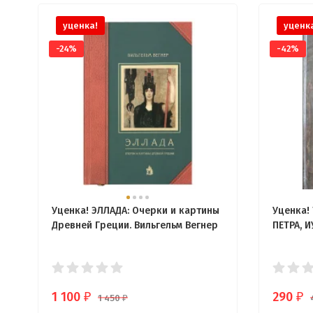
уценка!
уценк
-24%
-42%
Уценка! ЭЛЛАДА: Очерки и картины
Уценка!
Древней Греции. Вильгельм Вегнер
ПЕТРА, 
1 100
290
₽
₽
1 450
₽