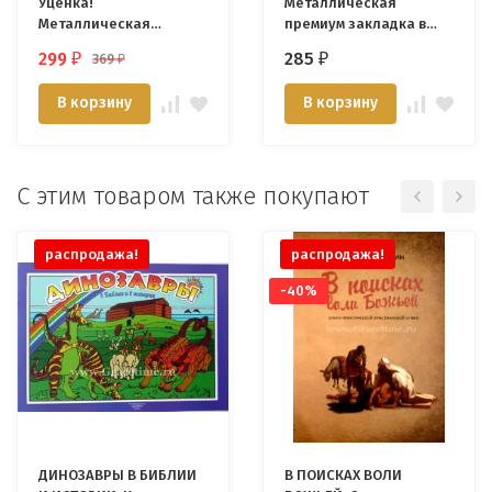
Уценка!
Металлическая
Металлическая
премиум закладка в
премиум закладка в
подарочной коробке
299
285
369
₽
₽
₽
подарочной коробке
"YOU PAWSED HERE"
"КРЕСТ" /золото/
В корзину
В корзину
С этим товаром также покупают
распродажа!
распродажа!
-40%
ДИНОЗАВРЫ В БИБЛИИ
В ПОИСКАХ ВОЛИ