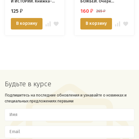
И ИСТОРИИ. Книжка-
БОЖЬЕЙ. Очерк
раскраска. Алиса
практической
125
160
265
₽
₽
₽
Банковская
христианской этики.
Сергей Головин
В корзину
В корзину
Будьте в курсе
Подпишитесь на последние обновления и узнавайте о новинках и
специальных предложениях первыми