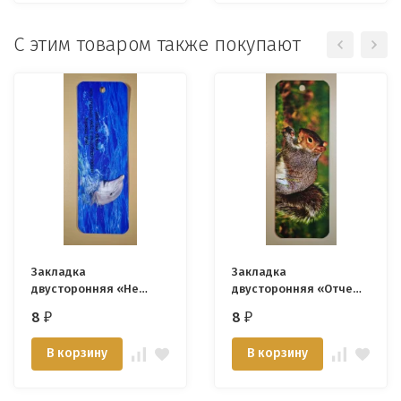
С этим товаром также покупают
Закладка
Закладка
двусторонняя «Не
двусторонняя «Отче
оставлю и не покину
наш» /белка/
8
8
₽
₽
тебя» /дельфин/
В корзину
В корзину