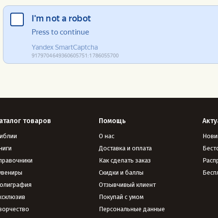
аталог товаров
Помощь
Акту
иблии
О нас
Нови
ниги
Доставка и оплата
Бест
правочники
Как сделать заказ
Расп
увениры
Скидки и баллы
Бесп
олиграфия
Отзывчивый клиент
ксклюзив
Покупай с умом
ворчество
Персональные данные