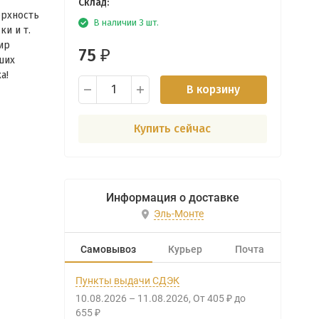
Склад:
ерхность
В наличии 3 шт.
и и т.
ир
75
₽
ших
!​
В корзину
Купить сейчас
Информация о доставке
Эль-Монте
Самовывоз
Курьер
Почта
Пункты выдачи СДЭК
10.08.2026
–
11.08.2026
От
405
до
₽
655
₽