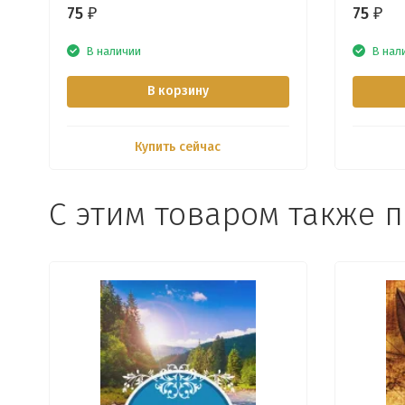
75
75
₽
₽
В наличии
В нал
В корзину
Купить сейчас
С этим товаром также 