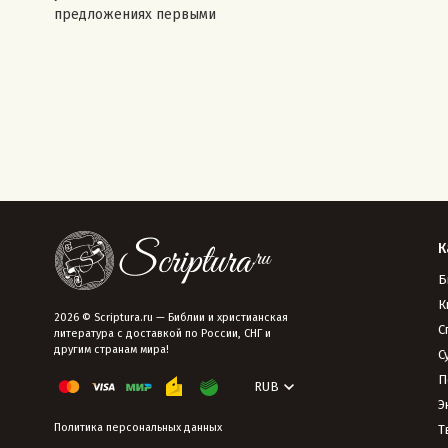
предложениях первыми
К
Б
К
2026 © Scriptura.ru — Библии и христианская
С
литература с доставкой по России, СНГ и
другим странам мира!
С
П
RUB
Э
Политика персональных данных
Т