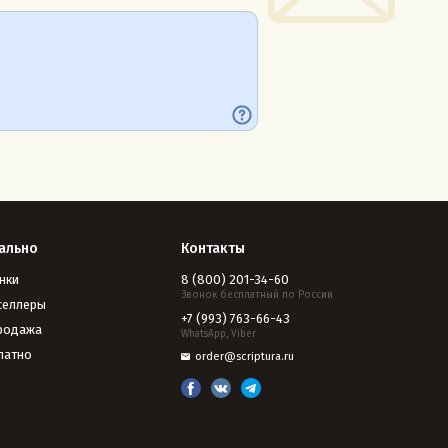
ально
Контакты
нки
8 (800) 201-34-60
Звонок бесплатный по России
селлеры
+7 (993) 763-66-43
родажа
WhatsApp, Viber
латно
order@scriptura.ru