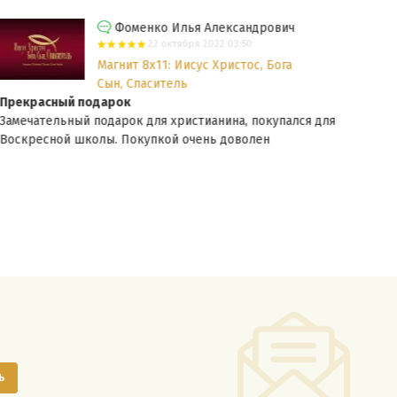
Фоменко Илья Александрович
22 октября 2022 03:50
Магнит 8х11: Иисус Христос, Бога
Сын, Спаситель
Прекрасный подарок
Реко
Замечательный подарок для христианина, покупался для
Хоро
Воскресной школы. Покупкой очень доволен
цита