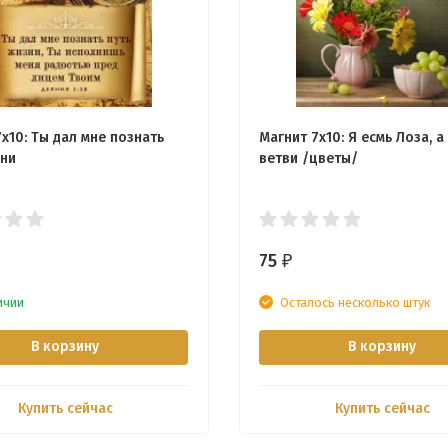
x10: Ты дал мне познать
Магнит 7x10: Я есмь Лоза, а
зни
ветви /цветы/
75
₽
ичии
Осталось несколько штук
В корзину
В корзину
Купить сейчас
Купить сейчас