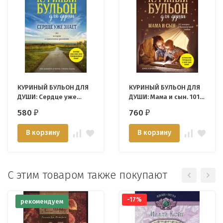
КУРИНЫЙ БУЛЬОН ДЛЯ
КУРИНЫЙ БУЛЬОН ДЛЯ
ДУШИ: Сердце уже
ДУШИ: Мама и сын. 101
знает. 101 история о
история о
580
760
₽
₽
правильных решениях.
безграничной любви.
Эми Ньюмарк
Хансен Марк Виктор,
В корзину
В корзину
Ньюмарк Эми, Кэнфилд
Джек
С этим товаром также покупают
-17%
рекомендуем