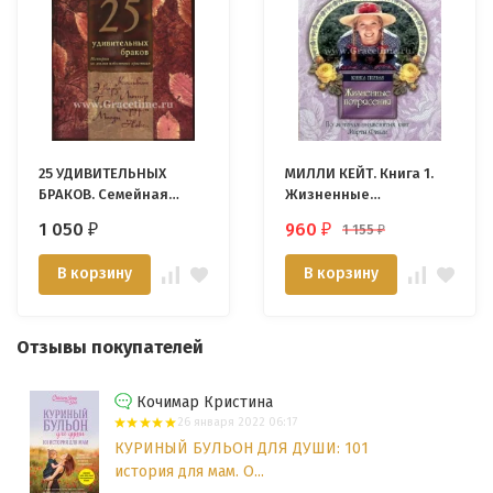
25 УДИВИТЕЛЬНЫХ
МИЛЛИ КЕЙТ. Книга 1.
БРАКОВ. Семейная
Жизненные
жизнь известных
потрясения. Марта
1 050
960
1 155
₽
₽
₽
христиан. У. Дж.
Финли
Петерсен
В корзину
В корзину
Отзывы покупателей
Кочимар Кристина
26 января 2022 06:17
КУРИНЫЙ БУЛЬОН ДЛЯ ДУШИ: 101
история для мам. О...