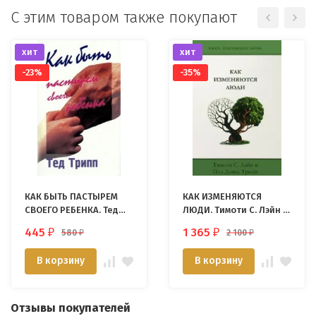
С этим товаром также покупают
хит
хит
-23%
-35%
КАК БЫТЬ ПАСТЫРЕМ
КАК ИЗМЕНЯЮТСЯ
СВОЕГО РЕБЕНКА. Тед
ЛЮДИ. Тимоти С. Лэйн и
Трипп
Пол Дэвид Трипп
445
1 365
580
2 100
₽
₽
₽
₽
В корзину
В корзину
Отзывы покупателей