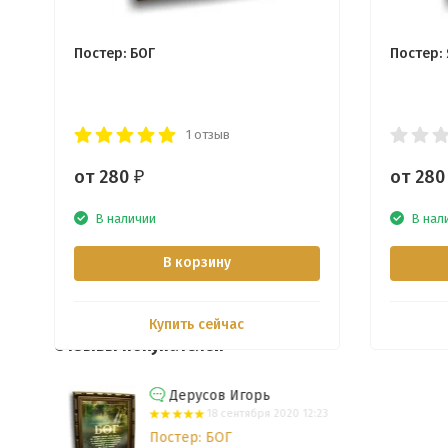
Постер: БОГ
Постер:
1 отзыв
от 280
от 28
₽
В наличии
В нал
В корзину
Купить сейчас
Отзывы покупателей
Дерусов Игорь
18 сентября 2020 12:23
Постер: БОГ