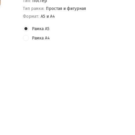
Тип:
Постер
Тип рамки:
Простая и фигурная
Формат:
А5 и А4
Рамка А5
Рамка А4