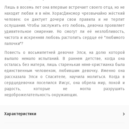
Лишь в восемь лет она впервые встречает своего отца, но не
находит любви и в нём. ХорасДинсмор чрезвычайно жёсткий
человек: он диктует дочери свои правила и не терпит
ослушания. Чтобы заслужить его любовь, девочка проявляет
удивительное смирение. Но смогут ли её незлобливость,
чистота и искренняя любовь растопить сердце её "любимого
папочки"?
Повесть о восьмилетней девочке Элси, на долю которой
выпало немало испытаний. В раннем детстве, когда она
осталась без матери, лишь старенькая няня-христианка была
единственным человеком, любившим девочку. Именно она
рассказала Элси о Спасителе, научила молиться. Когда в
сердцедевочки поселился Иисус, она обрела мир, покой и
радость, которые не могла разрушить
недоброжелательность окружающих.
Характеристики