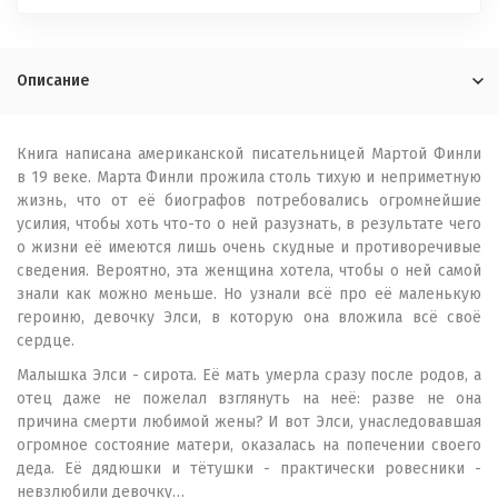
Описание
Книга написана американской писательницей Мартой Финли
в 19 веке. Марта Финли прожила столь тихую и неприметную
жизнь, что от её биографов потребовались огромнейшие
усилия, чтобы хоть что-то о ней разузнать, в результате чего
о жизни её имеются лишь очень скудные и противоречивые
сведения. Вероятно, эта женщина хотела, чтобы о ней самой
знали как можно меньше. Но узнали всё про её маленькую
героиню, девочку Элси, в которую она вложила всё своё
сердце.
Малышка Элси - сирота. Её мать умерла сразу после родов, а
отец даже не пожелал взглянуть на неё: разве не она
причина смерти любимой жены? И вот Элси, унаследовавшая
огромное состояние матери, оказалась на попечении своего
деда. Её дядюшки и тётушки - практически ровесники -
невзлюбили девочку…