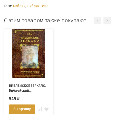
Теги:
Библии
,
Библия Геце
С этим товаром также покупают
БИБЛЕЙСКОЕ ЗЕРКАЛО.
Библейский
тематический словарь-
545
₽
справочник. Б. Геце
В корзину