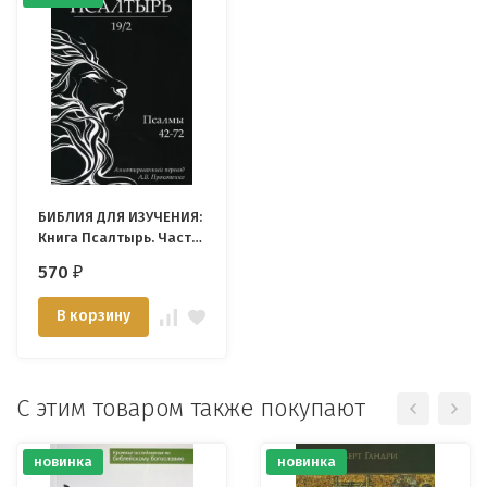
БИБЛИЯ ДЛЯ ИЗУЧЕНИЯ:
Книга Псалтырь. Часть
2. Аннотированный
570
₽
перевод Прокопенко
В корзину
С этим товаром также покупают
новинка
новинка