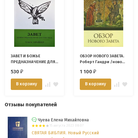
ЗАВЕТ И БОЖЬЕ
ОБЗОР НОВОГО ЗАВЕТА.
ПРЕДНАЗНАЧЕНИЕ ДЛЯ
Роберт Гандри /новое
ЭТОГО МИРА. Томас
издание/
530
1 100
₽
₽
Шрайнер
В корзину
В корзину
Отзывы покупателей
Чуева Елена Михайловна
15 августа 2023 08:07
СВЯТАЯ БИБЛИЯ. Новый Русский