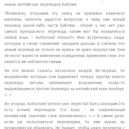
новых английских переводов Библии:
"Возможно, открывая эту книгу на прилавке книжного
магазина, читатель задастся вопросом, к чему нам новый
перевод какой-либо части Библии… «Разве у нас нет уже
самого прекрасного перевода, каким мог бы похвалиться
любой язык –
Authorized Version
?» Мне встречались люди,
которые в своих сомнениях заходили дальше и считали, что
новый перевод не только не нужен, но даже недопустим. Они
не могут вынести изменения освященных временем слов: это
кажется им неблагочестивым.
На это можно сказать несколько вещей. Во-первых, те
возражения, которые они выдвигают теперь против нового
перевода, весьма напоминают возражения, когда-то
выдвигавшиеся против перевода на английский язык вообще.
<…>
Во-вторых,
Authorized Version
уже перестал быть хорошим (то
есть ясным) переводом. Его язык – не современный
английский: значение слов переменилось. <...> В самом деле:
если уж пользоваться переводами, то нам нужно их
периодически обновлять. Не бывает, чтобы книгу перевели с