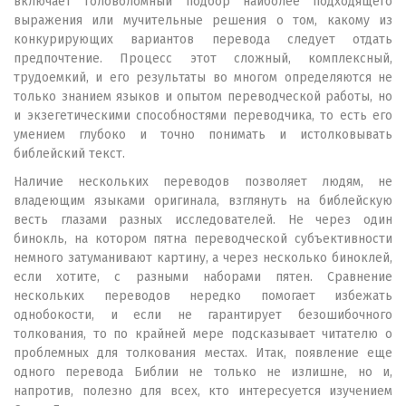
включает головоломный подбор наиболее подходящего
выражения или мучительные решения о том, какому из
конкурирующих вариантов перевода следует отдать
предпочтение. Процесс этот сложный, комплексный,
трудоемкий, и его результаты во многом определяются не
только знанием языков и опытом переводческой работы, но
и экзегетическими способностями переводчика, то есть его
умением глубоко и точно понимать и истолковывать
библейский текст.
Наличие нескольких переводов позволяет людям, не
владеющим языками оригинала, взглянуть на библейскую
весть глазами разных исследователей. Не через один
бинокль, на котором пятна переводческой субъективности
немного затуманивают картину, а через несколько биноклей,
если хотите, с разными наборами пятен. Сравнение
нескольких переводов нередко помогает избежать
однобокости, и если не гарантирует безошибочного
толкования, то по крайней мере подсказывает читателю о
проблемных для толкования местах. Итак, появление еще
одного перевода Библии не только не излишне, но и,
напротив, полезно для всех, кто интересуется изучением