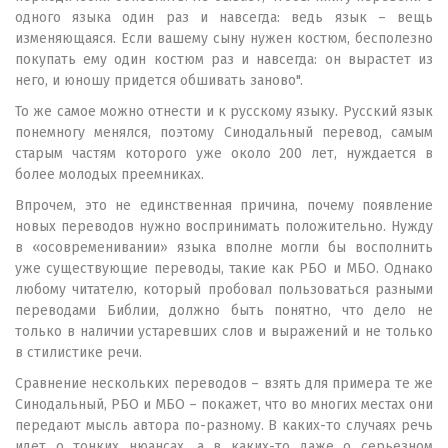
одного языка один раз и навсегда: ведь язык – вещь
изменяющаяся. Если вашему сыну нужен костюм, бесполезно
покупать ему один костюм раз и навсегда: он вырастет из
него, и юношу придется обшивать заново".
То же самое можно отнести и к русскому языку. Русский язык
понемногу менялся, поэтому Синодальный перевод, самым
старым частям которого уже около 200 лет, нуждается в
более молодых преемниках.
Впрочем, это не единственная причина, почему появление
новых переводов нужно воспринимать положительно. Нужду
в «осовременивании» языка вполне могли бы восполнить
уже существующие переводы, такие как РБО и МБО. Однако
любому читателю, который пробовал пользоваться разными
переводами Библии, должно быть понятно, что дело не
только в наличии устаревших слов и выражений и не только
в стилистике речи.
Сравнение нескольких переводов – взять для примера те же
Синодальный, РБО и МБО – покажет, что во многих местах они
передают мысль автора по-разному. В каких-то случаях речь
идет о тонких нюансах, а в каких-то даже о серьезном