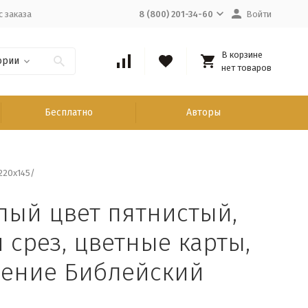
с заказа
8 (800) 201-34-60
Войти
В корзине
ории
нет товаров
Бесплатно
Авторы
220х145/
лый цвет пятнистый,
 срез, цветные карты,
жение Библейский