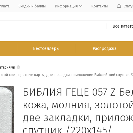
плата
Скидки и баллы
Информация
Контакты
Стату
Все катег
Бестселлеры
Распродажа
нтариями
той срез, цветные карты, две закладки, приложение Библейский спутник /
БИБЛИЯ ГЕЦЕ 057 Z Бе
кожа, молния, золотой
две закладки, прило
спутник /220х145/