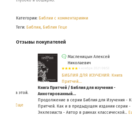
глубоко и обширно.
Категории:
Библии с комментариями
Теги:
Библии
,
Библия Геце
Отзывы покупателей
Масленицын Алексей
Николаевич
4 ноября 2021 08:53
БИБЛИЯ ДЛЯ ИЗУЧЕНИЯ: Книга
Притчей....
Книга Притчей / Библия для изучения -
этой.
Аннотированный...
Продолжение в серии Библия для Изучения - Книга
ще
Притчей. Как и в предыдущем издании серии - Книга
Экклезиаста - Автор в рамках классической...
Еще