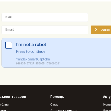
аталог товаров
Помощь
Акту
иблии
О нас
Нови
ниги
Доставка и оплата
Бест