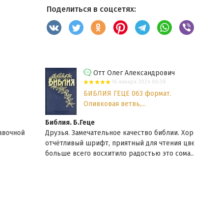
Поделиться в соцсетях:
Отт Олег Александрович
16 января 2024 06:38
БИБЛИЯ ГЕЦЕ 063 формат.
Оливковая ветвь,...
Библия. Б.Геце
УЧЕБ
Друзья. Замечательное качество библии. Хороший
Вели
отчётливый шрифт, приятный для чтения цвет бумаги, а
вдум
больше всего восхитило радостью это сома...
Еще
данн