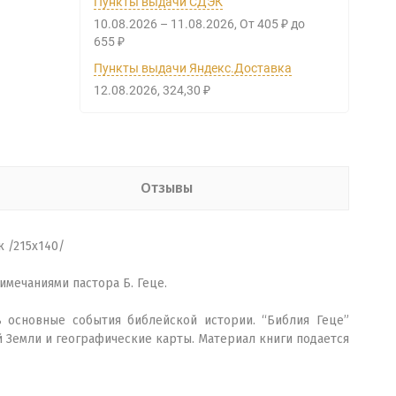
Пункты выдачи СДЭК
10.08.2026
–
11.08.2026
От
405
до
₽
655
₽
Пункты выдачи Яндекс.Доставка
12.08.2026
324,30
₽
Отзывы
 /215х140/
мечаниями пастора Б. Геце.
 основные события библейской истории. “Библия Геце”
 Земли и географические карты. Материал книги подается