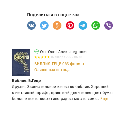
Поделиться в соцсетях:
Отт Олег Александрович
16 января 2024 06:38
БИБЛИЯ ГЕЦЕ 063 формат.
Оливковая ветвь,...
Библия. Б.Геце
УЧЕБ
Друзья. Замечательное качество библии. Хороший
Вели
отчётливый шрифт, приятный для чтения цвет бумаги, а
вдум
больше всего восхитило радостью это сома...
Еще
данн