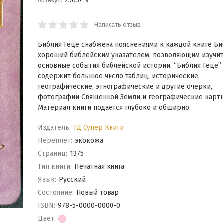
Артикул:
25057-9
Написать отзыв
Библия Геце снабжена пояснениями к каждой книге Би
хороший библейским указателем, позволяющим изучи
основные события библейской истории. “Библия Геце”
содержит большое число таблиц, исторические,
географические, этнографические и другие очерки,
фотографии Священной Земли и географические карты
Материал книги подается глубоко и обширно.
Издатель:
ТД Супер Книги
Переплет:
экокожа
Cтраниц:
1375
Тип книги:
Печатная книга
Язык:
Русский
Состояние:
Новый товар
ISBN:
978-5-0000-0000-0
Цвет: