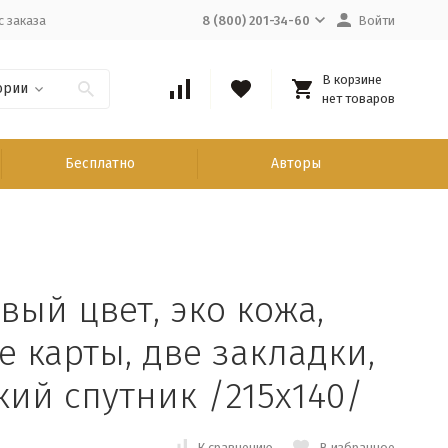
с заказа
8 (800) 201-34-60
Войти
В корзине
ории
нет товаров
Бесплатно
Авторы
вый цвет, эко кожа,
е карты, две закладки,
ий спутник /215х140/
К сравнению
В избранное