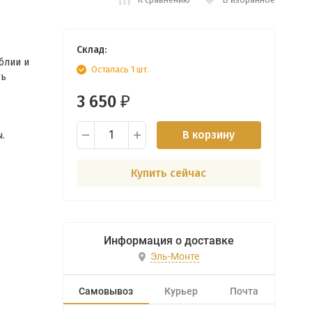
Склад:
блии и
Осталась 1 шт.
ть
3 650
₽
В корзину
.
Купить сейчас
Информация о доставке
Эль-Монте
Самовывоз
Курьер
Почта