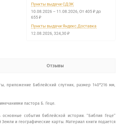
Пункты выдачи СДЭК
10.08.2026
–
11.08.2026
От
405
до
₽
655
₽
Пункты выдачи Яндекс.Доставка
12.08.2026
324,30
₽
Отзывы
ты, приложение Библейский спутник, размер 140*216 мм,
мечаниями пастора Б. Геце.
 основные события библейской истории. “Библия Геце”
 Земли и географические карты. Материал книги подается