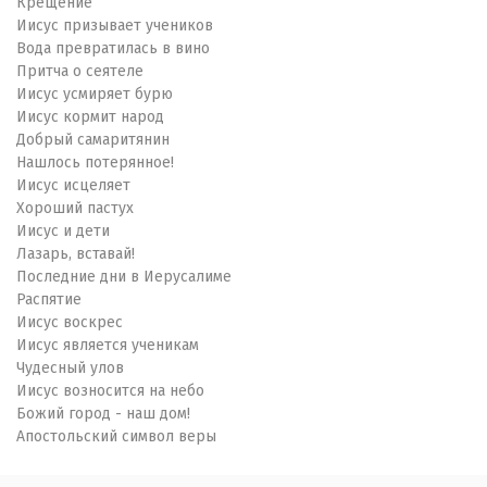
Крещение
Иисус призывает учеников
Вода превратилась в вино
Притча о сеятеле
Иисус усмиряет бурю
Иисус кормит народ
Добрый самаритянин
Нашлось потерянное!
Иисус исцеляет
Хороший пастух
Иисус и дети
Лазарь, вставай!
Последние дни в Иерусалиме
Распятие
Иисус воскрес
Иисус является ученикам
Чудесный улов
Иисус возносится на небо
Божий город - наш дом!
Апостольский символ веры