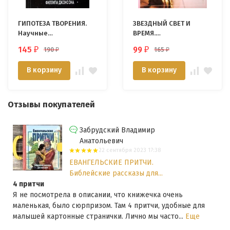
ГИПОТЕЗА ТВОРЕНИЯ.
ЗВЕЗДНЫЙ СВЕТ И
Научные
ВРЕМЯ.
свидетельства в
Распространение
145
99
190
165
₽
₽
₽
₽
пользу Разумного
света далеких звезд в
Создателя. Дж. П.
молодой вселенной.
В корзину
В корзину
Морлэнд и др.
Рассел Хамфри
Отзывы покупателей
Забрудский Владимир
Анатольевич
22 сентября 2023 17:38
ЕВАНГЕЛЬСКИЕ ПРИТЧИ.
Библейские рассказы для...
4 притчи
Я не посмотрела в описании, что книжечка очень
маленькая, было сюрпризом. Там 4 притчи, удобные для
малышей картонные странички. Лично мы часто...
Еще