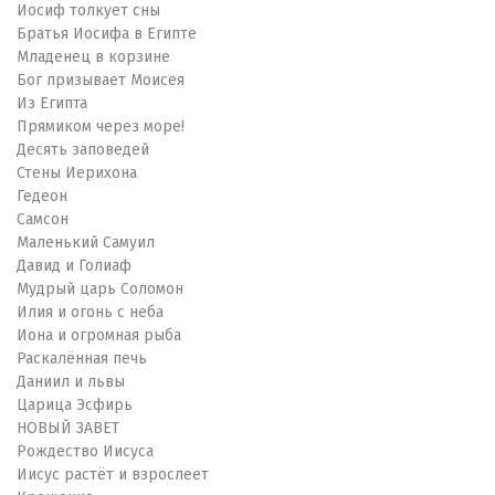
Иосиф толкует сны
Братья Иосифа в Египте
Младенец в корзине
Бог призывает Моисея
Из Египта
Прямиком через море!
Десять заповедей
Стены Иерихона
Гедеон
Самсон
Маленький Самуил
Давид и Голиаф
Мудрый царь Соломон
Илия и огонь с неба
Иона и огромная рыба
Раскалённая печь
Даниил и львы
Царица Эсфирь
НОВЫЙ ЗАВЕТ
Рождество Иисуса
Иисус растёт и взрослеет