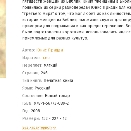
пятидести женщин из Библии. Книга "Женщины в Библи
появилась из серии радиопередач Юнис Придди для 
"третьего мира" о том, что Бог любит их как личностей.
истории женщин из Библии, чья жизнь служит для ве
примером для подражания и как предостережение. Б
были подготовлены короткими; использовались иллюс
приемлемые для разных культур.
Автор:
Юнис Придди
Издатель:
ceo
Переплет:
мягкий
Cтраниц:
246
Тип книги:
Печатная книга
Язык:
Русский
Состояние:
Новый товар
ISBN:
978-1-56773-089-2
Год:
2008
Размеры:
152 × 227 × 12
Все характеристики