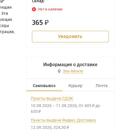
Склад:
и"
женщин
Нет в наличии
 Эти
рующих
365
₽
еседы
трации,
Уведомить
Информация о доставке
Эль-Монте
Самовывоз
Курьер
Почта
Пункты выдачи СДЭК
10.08.2026
–
11.08.2026
От
405
до
₽
655
₽
Пункты выдачи Яндекс.Доставка
12.08.2026
324,30
₽