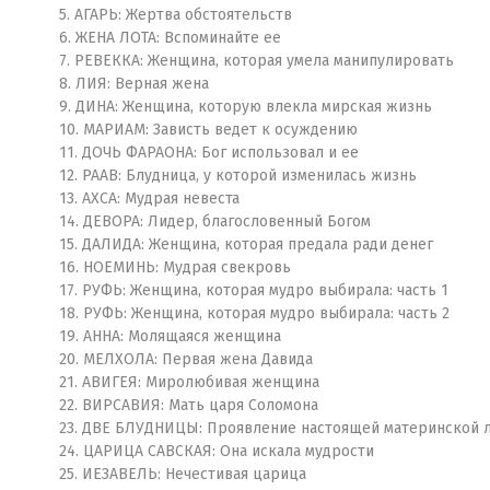
5. АГАРЬ: Жертва обстоятельств
6. ЖЕНА ЛОТА: Вспоминайте ее
7. РЕВЕККА: Женщина, которая умела манипулировать
8. ЛИЯ: Верная жена
9. ДИНА: Женщина, которую влекла мирская жизнь
10. МАРИАМ: Зависть ведет к осуждению
11. ДОЧЬ ФАРАОНА: Бог использовал и ее
12. РААВ: Блудница, у которой изменилась жизнь
13. АХСА: Мудрая невеста
14. ДЕВОРА: Лидер, благословенный Богом
15. ДАЛИДА: Женщина, которая предала ради денег
16. НОЕМИНЬ: Мудрая свекровь
17. РУФЬ: Женщина, которая мудро выбирала: часть 1
18. РУФЬ: Женщина, которая мудро выбирала: часть 2
19. АННА: Молящаяся женщина
20. МЕЛХОЛА: Первая жена Давида
21. АВИГЕЯ: Миролюбивая женщина
22. ВИРСАВИЯ: Мать царя Соломона
23. ДВЕ БЛУДНИЦЫ: Проявление настоящей материнской 
24. ЦАРИЦА САВСКАЯ: Она искала мудрости
25. ИЕЗАВЕЛЬ: Нечестивая царица