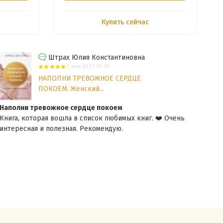
Купить сейчас
Штрах Юлия Константиновна
2 мая 2023 19:19
НАПОЛНИ ТРЕВОЖНОЕ СЕРДЦЕ
ПОКОЕМ. Женский...
Наполни тревожное сердце покоем
Адво
Книга, которая вошла в список любимых книг. ❤️ Очень
Прек
интересная и полезная. Рекомендую.
инте