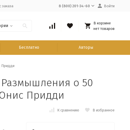
с заказа
8 (800) 201-34-60
Войти
В корзине
ории
нет товаров
Бесплатно
Авторы
 Придди
Размышления о 50
 Юнис Придди
К сравнению
В избранное