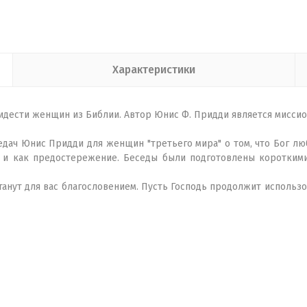
Характеристики
идести женщин из Библии. Автор Юнис Ф. Придди является миссио
дач Юнис Придди для женщин "третьего мира" о том, что Бог люб
и как предостережение. Беседы были подготовлены короткими
нут для вас благословением. Пусть Господь продолжит использо