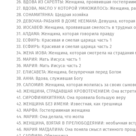
26. ВДОВА ИЗ САРЕПТЫ: Женщина, проявившая гостеприим
27. ВДОВА, МАСЛО У КОТОРОЙ УМНОЖИЛОСЬ: Женщина, рас
28. СОНАМИТЯНКА: Щедрая хозяйка
29. ДЕВОЧКА-РАБЫНЯ В ДОМЕ НЕЕМАНА: Девушка, которая
30. ИОСАВЕФ: Женщина, проявившая смелость в трудных о
31. АЛДАМА: Женщина, которая говорила правду
32. ЕСФИРЬ: Красивая и смелая царица: часть 1
33. ЕСФИРЬ: Красивая и смелая царица: часть 2
34. ЖЕНА ИОВА: Женщина, которая смотрела на страдания
35. МАРИЯ: Мать Иисуса: часть 1
36. МАРИЯ: Мать Иисуса: часть 2
37. ЕЛИСАВЕТА: Женщина, безупречная перед Богом
38. АННА: Вдова, служившая Богу
39. САЛОМИЯ: Женщина, которая молилась за своих сынов
40. ЖЕНЩИНА, СТРАДАВШАЯ КРОВОТЕЧЕНИЕМ: Она встрети
41. СИРОФИНИКИТЯНКА: Она проявила большую веру
42. ЖЕНЩИНА БЕЗ ИМЕНИ: Известная, как грешница
43. МАРФА: Гостеприимная женщина
44. МАРИЯ: Она делала, что могла
45. ЖЕНЩИНА, ВЗЯТАЯ В ПРЕЛЮБОДЕЯНИИ: необычная встр
46. МАРИЯ МАГДАЛИНА: Она поняла смысл истинного прощ
47. САПФИРА: Обманщица