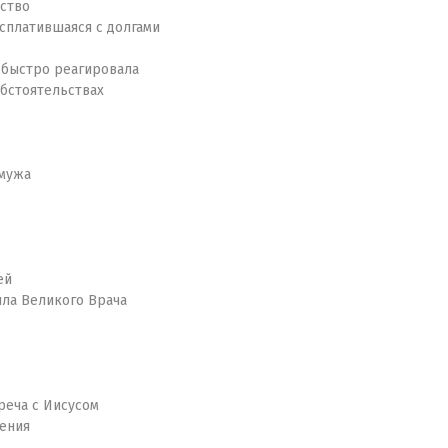
ство
платившаяся с долгами
 быстро реагировала
бстоятельствах
 мужа
ей
ла Великого Врача
еча с Иисусом
ения