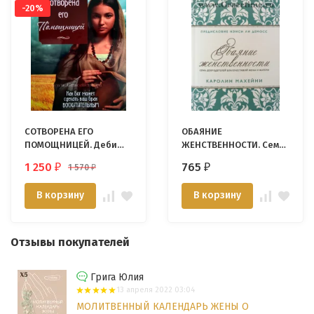
-20%
СОТВОРЕНА ЕГО
ОБАЯНИЕ
ПОМОЩНИЦЕЙ. Деби
ЖЕНСТВЕННОСТИ. Семь
Перл
добродетелей
1 250
765
1 570
₽
₽
₽
благочестивой жены и
матери. Каролин
В корзину
В корзину
Махейни
Отзывы покупателей
Грига Юлия
13 апреля 2022 03:04
МОЛИТВЕННЫЙ КАЛЕНДАРЬ ЖЕНЫ О