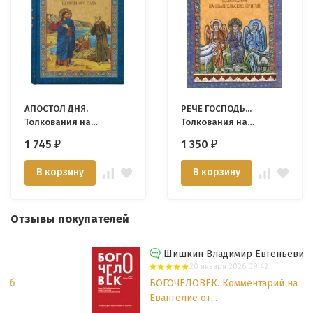
АПОСТОЛ ДНЯ.
РЕЧЕ ГОСПОДЬ...
Толкования на
Толкования на
Апостольские чтения
Евангельские притчи
1 745
1 350
₽
₽
церковного года
В корзину
В корзину
Отзывы покупателей
Шишкин Владимир Евгеньевич
20 января 2026 09:42
БОГОЧЕЛОВЕК. Комментарий на
Евангелие от...