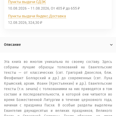
Пункты выдачи СДЭК
10.08.2026
–
11.08.2026
От
405
до
655
₽
₽
Пункты выдачи Яндекс.Доставка
12.08.2026
324,30
₽
Описание
Эта книга во многом уникальна по своему составу. Здесь
собраны лучшие образцы толкований на Евангельские
тексты — от классических (свт. Григорий Двоеслов, блж.
Феофилакт Болгарский и др.) до современных (свт. Лука
Крымский, архим. Иоанн (Крестьянкин) и др.). Евангельские
тексты (т.н. зачала) с толкованиями на них приводятся в том
составе и последовательности, в которой они читаются во
время Божественной Литургии в течение церковного года,
начиная с праздника Пасхи. В особые разделы выделены
Евангелия двунадесятых и великих праздников, Великого