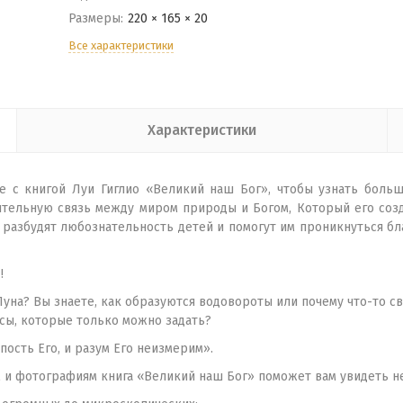
Размеры:
220 × 165 × 20
Все характеристики
Характеристики
е с книгой Луи Гиглио «Великий наш Бог», чтобы узнать больш
зительную связь между миром природы и Богом, Который его созд
 разбудят любознательность детей и помогут им проникнуться б
!
Луна? Вы знаете, как образуются водовороты или почему что-то св
осы, которые только можно задать?
пость Его, и разум Его неизмерим».
 и фотографиям книга «Великий наш Бог» поможет вам увидеть не