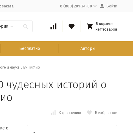
с заказа
8 (800) 201-34-60
Войти
В корзине
ории
нет товаров
Бесплатно
Авторы
е и науке. Луи Гиглио
0 чудесных историй о
лио
К сравнению
В избранное
ие с