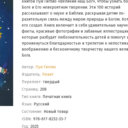
книгой Луи Гиглио «Великий наш Бог», чтобы узнать б
Боге и Его невероятном творении. Эти 100 историй
рассказывают о науке и Библии, раскрывая детям по­
разительную связь между миром природы и Богом, Ко
его создал. Книга включает в себя удивительные науч
факты, красивые фотографии и забавные иллюстрации
которые разбудят любознательность детей и помогут 
проникнуться благодарностью и трепетом к непостиж
воображению и бесконечному творчеству нашего ве­л
Бога.
Автор:
Луи Гиглио
Издатель:
Левит
Переплет:
твердый
Cтраниц:
208
Тип книги:
Печатная книга
Язык:
Русский
Состояние:
Новый товар
ISBN:
978-617-8232-33-7
Год:
2025