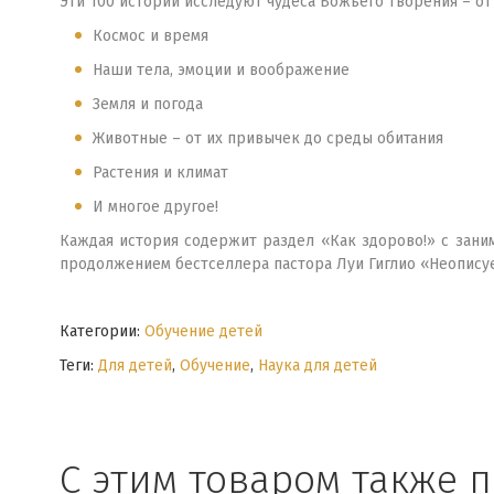
Эти 100 историй исследуют чудеса Божьего творения – о
Космос и время
Наши тела, эмоции и воображение
Земля и погода
Животные – от их привычек до среды обитания
Растения и климат
И многое другое!
Каждая история содержит раздел «Как здорово!» с зани
продолжением бестселлера пастора Луи Гиглио «Неописуе
Категории:
Обучение детей
Теги:
Для детей
,
Обучение
,
Наука для детей
С этим товаром также 