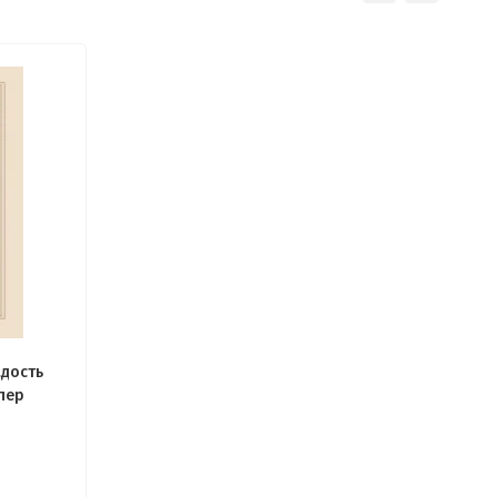
дость
пер