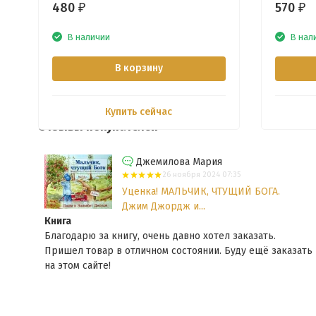
480
570
₽
₽
В наличии
В нал
В корзину
Купить сейчас
Отзывы покупателей
Джемилова Мария
26 ноября 2024 07:35
Уценка! МАЛЬЧИК, ЧТУЩИЙ БОГА.
Джим Джордж и...
Книга
Благодарю за книгу, очень давно хотел заказать.
и
Пришел товар в отличном состоянии. Буду ещё заказать
на этом сайте!
я...