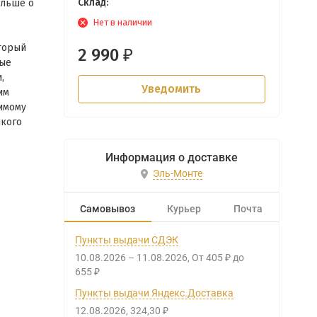
Склад:
ольше о
Нет в наличии
торый
2 990
₽
ные
,
Уведомить
им
имому
икого
Информация о доставке
Эль-Монте
Самовывоз
Курьер
Почта
Пункты выдачи СДЭК
10.08.2026
–
11.08.2026
От
405
до
₽
655
₽
Пункты выдачи Яндекс.Доставка
12.08.2026
324,30
₽