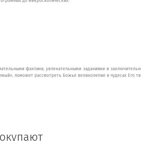
т огромных до микроскопических:
мательными фактами, увлекательными заданиями и заключительно
мый», поможет рассмотреть Божье великолепие в чудесах Его тв
покупают