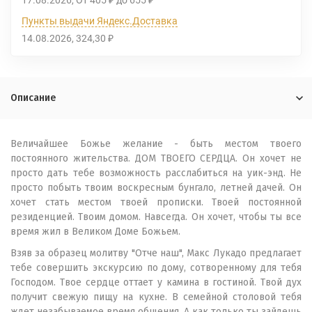
17.08.2026
От
405
до
655
₽
₽
Пункты выдачи Яндекс.Доставка
14.08.2026
324,30
₽
Описание
Величайшее Божье желание - быть местом твоего
постоянного жительства. ДОМ ТВОЕГО СЕРДЦА. Он хочет не
просто дать тебе возможность расслабиться на уик-энд. Не
просто побыть твоим воскресным бунгало, летней дачей. Он
хочет стать местом твоей прописки. Твоей постоянной
резиденцией. Твоим домом. Навсегда. Он хочет, чтобы ты все
время жил в Великом Доме Божьем.
Взяв за образец молитву "Отче наш", Макс Лукадо предлагает
тебе совершить экскурсию по дому, сотворенному для тебя
Господом. Твое сердце оттает у камина в гостиной. Твой дух
получит свежую пищу на кухне. В семейной столовой тебя
ждет незабываемое время общения. А как только ты зайдешь