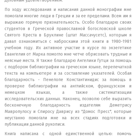
духовным удовлетворением.
По ходу исследования и написания данной монографии мне
помогали многие люди в Греции и за ее пределами. Всем им я
выражаю горячую признательность. Особо благодарю своих
студентов в Греческой православной богословской школе
Святого Креста в Бруклине (штат Массачусетс), которым я
давал ознакомиться с набросками этой книги в 1980-1981
учебном году. Их активное участие в курсе по экзегетике
Евангелия от Марка помогло мне четче обрисовать трудные и
неясные места. Я также благодарю Ангелики Гутци за помощь
с подбором библиографии на греческом языке, перепечаткой
текста на компьютере и за составление указателей. Особая
благодарность - Пенелопе Константинидис за помощь в
проверке библиографии на английском, французском и
немецком языках, а также систематизации
исследовательских данных. Наконец, позволю себе выразить
бесконечную благодарность издателям Деметрису
Мавропулосу и Спиросу Даврису из "Домос Пресс", которые
неустанно помогали мне на всех стадиях подготовки и
публикации данной рукописи.
Книга написана с одной единственной целью: помочь