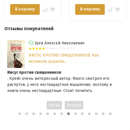
Создателя. Дж. П.
В корзину
В корзину
Морлэнд и др.
Отзывы покупателей
Зуев Алексей Николаевич
28 июля 2025 20:22
ИИСУС ПРОТИВ СВЯЩЕННИКОВ. Как
возникла церковь...
Иисус против священников
. Крейг очень интересный автор. Много смотрел его
диспутов, у него нестандартное мышление, поэтому и
книги очень нестандартные. Стоит почитать
Назад
Вперед