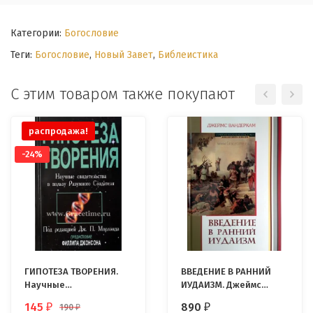
Категории:
Богословие
Теги:
Богословие
,
Новый Завет
,
Библеистика
С этим товаром также покупают
распродажа!
-24%
ГИПОТЕЗА ТВОРЕНИЯ.
ВВЕДЕНИЕ В РАННИЙ
Научные
ИУДАИЗМ. Джеймс
свидетельства в
Вандеркам
145
890
190
₽
₽
₽
пользу Разумного