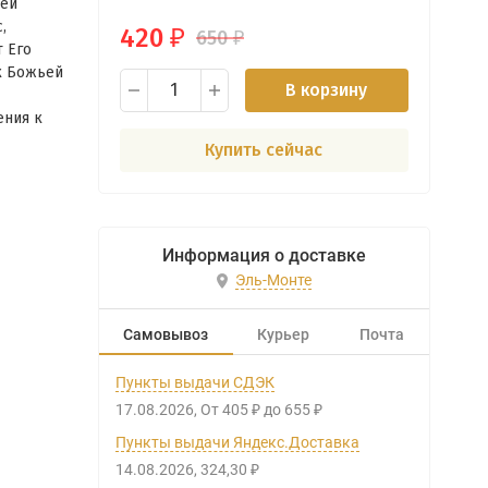
оей
,
420
650
₽
₽
 Его
к Божьей
В корзину
ения к
Купить сейчас
Информация о доставке
Эль-Монте
Самовывоз
Курьер
Почта
Пункты выдачи СДЭК
17.08.2026
От
405
до
655
₽
₽
Пункты выдачи Яндекс.Доставка
14.08.2026
324,30
₽