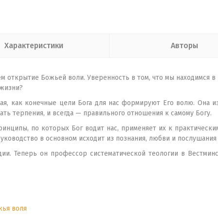
Характеристики
Авторы
м открытие Божьей воли. Уверенность в том, что мы находимся в
 жизни?
вая, как конечные цели Бога для нас формируют Его волю. Она и
ть терпения, и всегда — правильного отношения к самому Богу.
инципы, по которых Бог водит нас, применяет их к практическим
уководство в основном исходит из познания, любви и послушания 
и. Теперь он профессор си­стематической теологии в Вестминс
ья воля