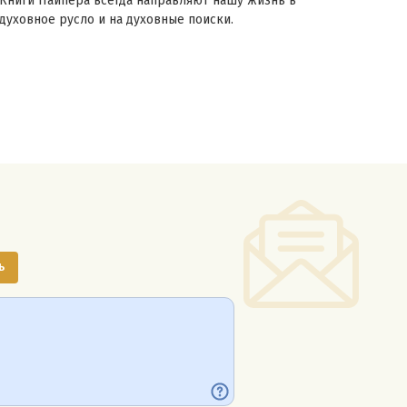
Книги Пайпера всегда направляют нашу жизнь в
Это 
духовное русло и на духовные поиски.
но е
свои