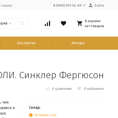
с заказа
8 (800) 201-34-60
Войти
В корзине
ории
нет товаров
Бесплатно
Авторы
ОЛИ. Синклер Фергюсон
К сравнению
В избранное
, чем
Склад:
одимся в
нную
Осталось 2 шт.