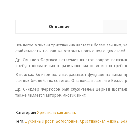
Описание
Немногое в жизни христианина является более важным, че
стабильность. Но, как же открыть Божью волю для своей
Др. Синклер Фергюсон отвечает на этот вопрос, показы
требует внимательного размышления, он может потребова
В поисках Божьей воли набрасывает фунда­ментальные пр
важных библейских советов. Она показывает, что Божье р
Др. Синклер Фергюсон был служителем Церкви Шотланди
также является автором многих книг.
Категории:
Христианская жизнь
Теги:
Духовный рост
,
Богословие
,
Христианская жизнь
,
Бож