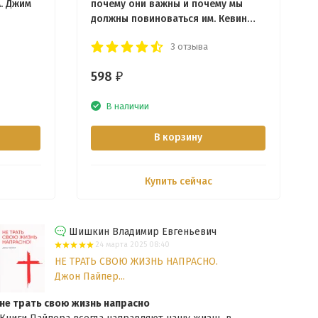
. Джим
почему они важны и почему мы
должны повиноваться им. Кевин
Деянг
3 отзыва
598
₽
В наличии
В корзину
Купить сейчас
Шишкин Владимир Евгеньевич
24 марта 2025 08:40
НЕ ТРАТЬ СВОЮ ЖИЗНЬ НАПРАСНО.
Джон Пайпер...
не трать свою жизнь напрасно
Еван