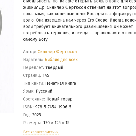
стабильность. Но, как же открыть Божью волю для св
жизни? Др. Синклер Фергюсон отвечает на этот вопрос
показывая, как конечные цели Бога для нас формируют
волю. Она извещена нам через Его Слово. Иногда поис
воли требует внимательного размышления, он может
потребовать терпения, и всегда — правильного отнош
самому Богу.
Автор:
Синклер Фергюсон
Издатель:
Библия для всех
Переплет:
твердый
Cтраниц:
145
Тип книги:
Печатная книга
Язык:
Русский
Состояние:
Новый товар
ISBN:
978-5-7454-1906-5
Год:
2025
Размеры:
170 × 125 × 15
Все характеристики