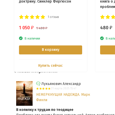
доктрину. Синклер Фергюсон
книга о
проблем
издание
1 отзыв
1 050
480
₽
₽
1 400
₽
В наличии
В нал
В корзину
Купить сейчас
Отзывы покупателей
Лукьянович Александр
31 марта 2025 15:47
НЕМЕРКНУЩАЯ НАДЕЖДА. Марк
Финли
В копилку к трудам по теодицее