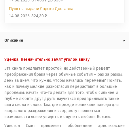
17.08.2026
От
405
до
655
₽
₽
Пункты выдачи Яндекс.Доставка
14.08.2026
324,30
₽
Описание
Уценка! Незначительно замят уголок внизу
Эта книга предлагает простой, но действенный рецепт
преображения брака через обычные события – раз за разом,
день за днем. Что нужно, чтобы начались перемены? Понять,
как и почему мелкие разногласия перерастают в большие
проблемы: начать что-то делать для того, чтобы сильнее и
глубже любить друг друга; научиться предпринимать такие
шаги снова и снова. Там, где прежде возникали поводы для
напрасного раздражения и ссор, могут появиться
возможности яснее увидеть и ощутить любовь Божию.
Уинстон Смит применяет обобщенные христианские