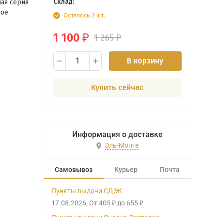
Склад:
ная серия
ное
Осталось 2 шт.
1 100
1 265
₽
₽
В корзину
Купить сейчас
Информация о доставке
Эль-Монте
Самовывоз
Курьер
Почта
Пункты выдачи СДЭК
17.08.2026
От
405
до
655
₽
₽