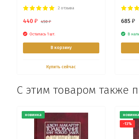
2 отзыва
440
685
₽
₽
450
₽
Осталась 1 шт.
В нал
В корзину
Купить сейчас
С этим товаром также 
новинка
новинк
-13%