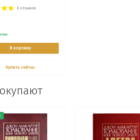
6 отзывов
ичии
В корзину
Купить сейчас
покупают
а