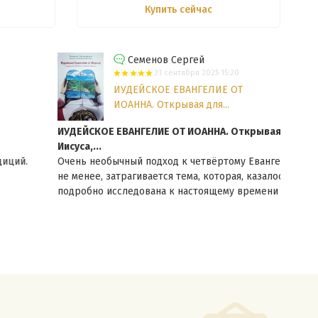
Купить сейчас
Семенов Сергей
21 сентября 2025 15:20
ИУДЕЙСКОЕ ЕВАНГЕЛИЕ ОТ
ИОАННА. Открывая для...
ИУДЕЙСКОЕ ЕВАНГЕЛИЕ ОТ ИОАННА. Открывая для себя
рек
Иисуса,...
Фунд
Очень необычный подход к четвёртому Евангелию. Тем
к Ри
не менее, затрагивается тема, которая, казалось бы,
свеж
подробно исследована к настоящему времени -...
Еще