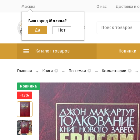
Москва
О нас
Доставка и о
Ваш город
Москва
?
Каталог товаров
Новинки
Главная
Книги
По темам
Комментарии
новинка
-13%