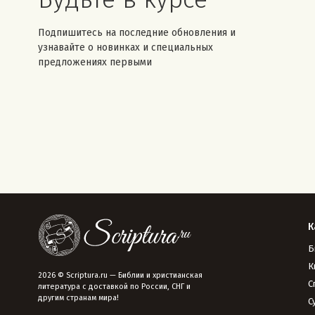
Подпишитесь на последние обновления и
узнавайте о новинках и специальных
предложениях первыми
К
Б
К
2026 © Scriptura.ru — Библии и христианская
С
литература с доставкой по России, СНГ и
другим странам мира!
С