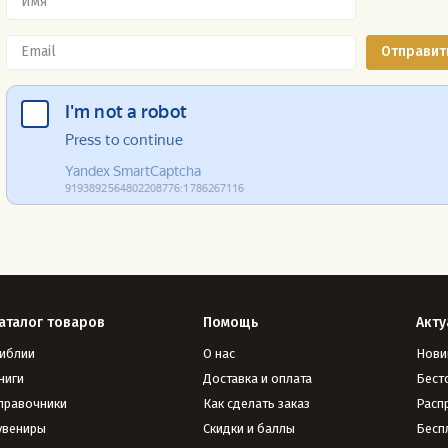
аталог товаров
Помощь
Акту
иблии
О нас
Нови
ниги
Доставка и оплата
Бест
правочники
Как сделать заказ
Расп
увениры
Скидки и баллы
Бесп