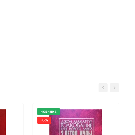
новинка
-8%