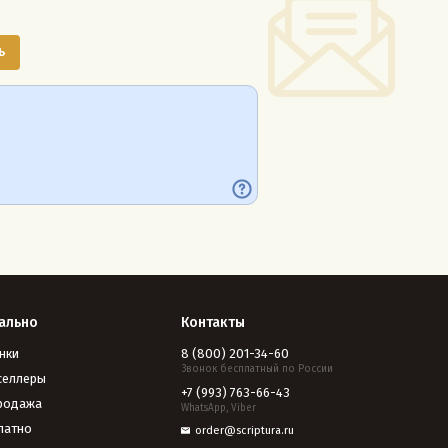
ально
Контакты
нки
8 (800) 201-34-60
Звонок бесплатный по России
селлеры
+7 (993) 763-66-43
родажа
WhatsApp, Viber
латно
order@scriptura.ru