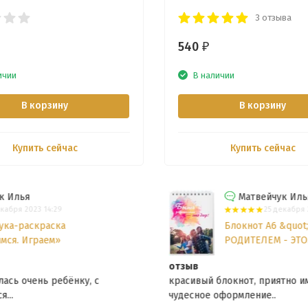
3 отзыва
540
₽
ичии
В наличии
В корзину
В корзину
Купить сейчас
Купить сейчас
Матвейчук Илья
25 декабря 2023 14:26
Блокнот А6 &quot;БЫТЬ
РОДИТЕЛЕМ - ЭТО...
отзыв
красивый блокнот, приятно иметь всегда под рукой,
чудесное оформление..