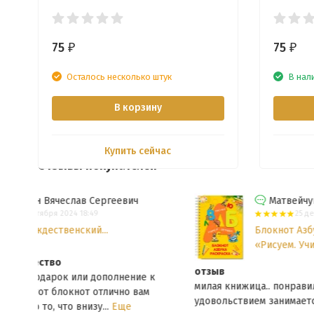
75
75
₽
₽
Осталось несколько штук
В нал
В корзину
Купить сейчас
Отзывы покупателей
Матвейчук Илья
25 декабря 2023 14:29
Блокнот Азбука-раскраска
«Рисуем. Учимся. Играем»
отзыв
к
милая книжица.. понравилась очень ребёнку, с
удовольствием занимается...