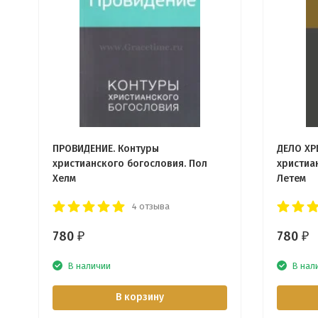
ПРОВИДЕНИЕ. Контуры
ДЕЛО ХР
христианского богословия. Пол
христиа
Хелм
Летем
4 отзыва
780
780
₽
₽
В наличии
В нал
В корзину