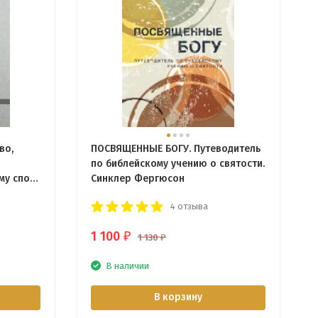
во,
ПОСВЯЩЕННЫЕ БОГУ. Путеводитель
по библейскому учению о святости.
му спор
Синклер Фергюсон
инклер
4 отзыва
1 100
₽
1 130
₽
В наличии
В корзину