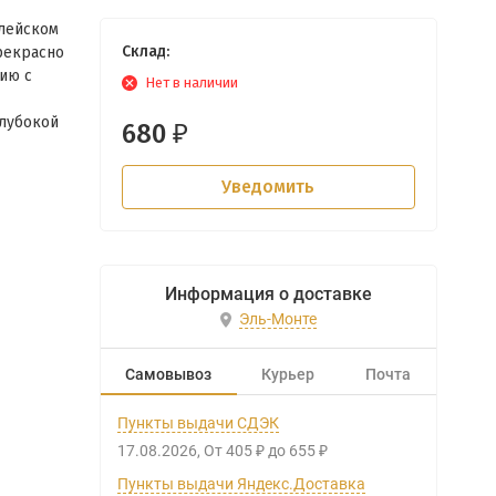
блейском
Склад:
рекрасно
ию с
Нет в наличии
глубокой
680
₽
Уведомить
Информация о доставке
Эль-Монте
Самовывоз
Курьер
Почта
Пункты выдачи СДЭК
17.08.2026
От
405
до
655
₽
₽
Пункты выдачи Яндекс.Доставка