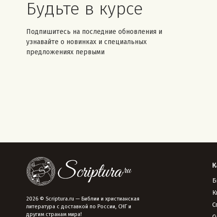
Будьте в курсе
Подпишитесь на последние обновления и
узнавайте о новинках и специальных
предложениях первыми
К
Б
К
2026 © Scriptura.ru — Библии и христианская
С
литература с доставкой по России, СНГ и
другим странам мира!
С