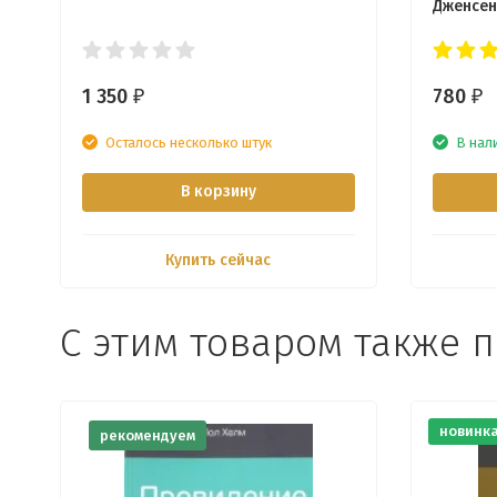
Дженсе
1 350
780
₽
₽
Осталось несколько штук
В нал
В корзину
Купить сейчас
С этим товаром также 
новинк
рекомендуем