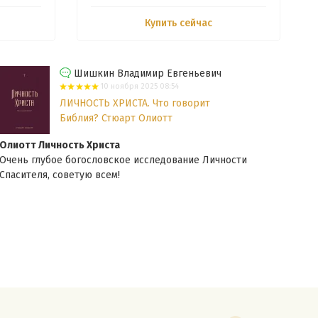
Купить сейчас
Шишкин Владимир Евгеньевич
10 ноября 2025 08:54
ЛИЧНОСТЬ ХРИСТА. Что говорит
Библия? Стюарт Олиотт
Олиотт Личность Христа
Гурт
Очень глубое богословское исследование Личности
Дейс
Спасителя, советую всем!
Авто