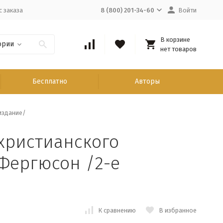
с заказа
8 (800) 201-34-60
Войти
В корзине
ории
нет товаров
Бесплатно
Авторы
издание/
христианского
Фергюсон /2-е
К сравнению
В избранное