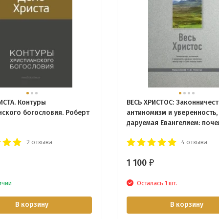
ИСТА. Контуры
ВЕСЬ ХРИСТОС: Законничест
нского богословия. Роберт
антиномизм и уверенность,
даруемая Евангелием: поче
о «Сути» все еще важен. С
2 отзыва
4 отзыва
Фергюсон
1 100
₽
ичии
Осталась 1 шт.
В корзину
В корзину