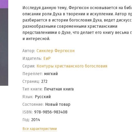
Исследуя данную тему, Фергюсон основывается на би
описании роли Духа в творении и искуплении. Автор п
разбирается в истории богословия Духа, ведет дискусс
разнообразными современными христианскими
представлениями о Духе, что делает его книгу весьма 
и интересной.
Автор:
Синклер Фергюсон
Издатель:
ЕиР
Серия:
Контуры христианского богословия
Переплет:
мягкий
Cтраниц:
272
Тип книги:
Печатная книга
Язык:
Русский
Состояние:
Новый товар
ISBN:
978-9856-983408
Год:
2014
Все характеристики