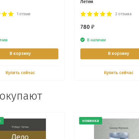
н
Летем
1 отзыв
2 отзыва
780
₽
ичии
В наличии
В корзину
В корзину
Купить сейчас
Купить сейчас
покупают
а
новинка