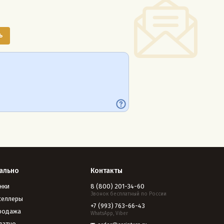
ально
Контакты
нки
8 (800) 201-34-60
Звонок бесплатный по России
селлеры
+7 (993) 763-66-43
родажа
WhatsApp, Viber
латно