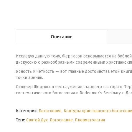
Описание
Исследуя данную тему, Фергюсон основывается на библейс
дискуссию с разнообразными современными христианскими 
Ясность и четкость — вот главные достоинства этой книг
точки зрения.
Синклер Фергюсон нес служение старшего пастора в Пер
систематического богословия в Redeemer’s Seminary г. Дал
Категории:
Богословие
,
Контуры христианского богослови
Теги:
Святой Дух
,
Богословие
,
Пневматология