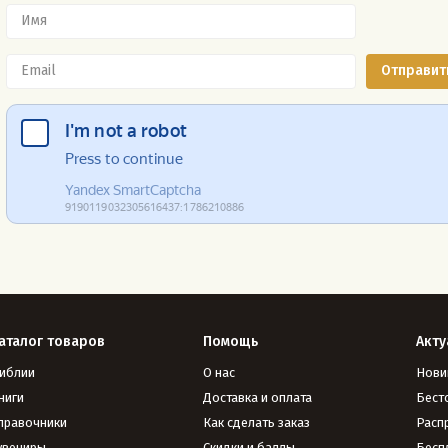
аталог товаров
Помощь
Акту
иблии
О нас
Нови
ниги
Доставка и оплата
Бест
правочники
Как сделать заказ
Расп
увениры
Скидки и баллы
Бесп