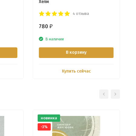
Хелм
4 отзыва
780
₽
В наличии
В корзину
Купить сейчас
новинка
-3%