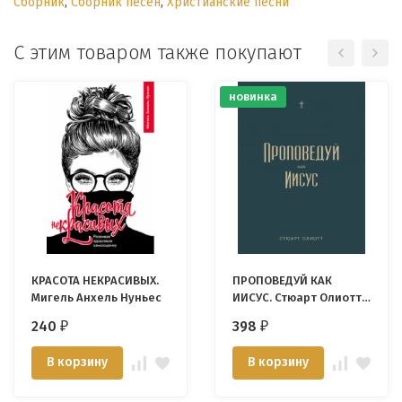
Сборник
,
Сборник песен
,
Христианские песни
С этим товаром также покупают
новинка
КРАСОТА НЕКРАСИВЫХ.
ПРОПОВЕДУЙ КАК
Мигель Анхель Нуньес
ИИСУС. Стюарт Олиотт /
новое издание/
240
398
₽
₽
В корзину
В корзину