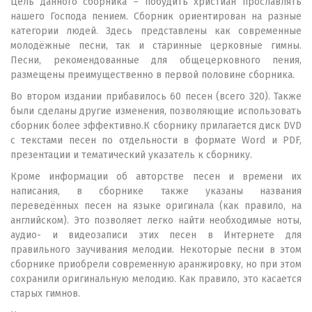
Цель данного сборника – побудить христиан прославлять
нашего Господа пением. Сборник ориентирован на разные
категории людей. Здесь представлены как современные
молодёжные песни, так и старинные церковные гимны.
Песни, рекомендованные для общецерковного пения,
размещены преимущественно в первой половине сборника.
Во втором издании прибавилось 60 песен (всего 320). Также
были сделаны другие изменения, позволяющие использовать
сборник более эффективно.К сборнику прилагается диск DVD
с текстами песен по отдельности в формате Word и PDF,
презентации и тематический указатель к сборнику.
Кроме информации об авторстве песен и времени их
написания, в сборнике также указаны названия
переведённых песен на языке оригинала (как правило, на
английском). Это позволяет легко найти необходимые ноты,
аудио- и видеозаписи этих песен в Интернете для
правильного заучивания мелодии. Некоторые песни в этом
сборнике приобрели современную аранжировку, но при этом
сохранили оригинальную мелодию. Как правило, это касается
старых гимнов.