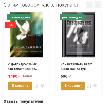
С этим товаром также покупают
рекомендуем
рекомендуем
-8%
О ДАРАХ ДУХОВНЫХ.
КАК ВСТРЕЧАТЬ ВРАГА.
Систематическое
Джон Мак-Артур
изучение 1 Кор. 12-14.
1 190
690
1 290
₽
₽
₽
Роберт Томас
В корзину
В корзину
Отзывы покупателей