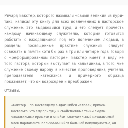
Ричард Бакстер, которого называли «самый великий из пури­
тан», написал эту книгу для всех вовлеченных в пасторское
служение. Это выдающийся труд, и его следует прочесть
каж­дому начинающему служителю, который готовится
работать с находящимися под его попечением людьми, а
разделы, посвя­щенные практике служения, следует
освежать в памяти хотя бы раз в три или четыре года. Говоря
о «реформированном пасто­ре», Бакстер имеет в виду не
того пастора, который выступает за кальвинизм, а того, чье
служение своему народу в качестве проповедника, учителя,
преподавателя катехизиса и пример­ного образца
показывает, что он возрожден и преображен.
Отзывы:
«Бакстер – по-настоящему выдающийся человек, причем
настолько, что ему присущи и свойственные таким людям
значительные промахи и ошибки. Блистательный независимый
член парламента, пользовавшийся большой популярностью, он