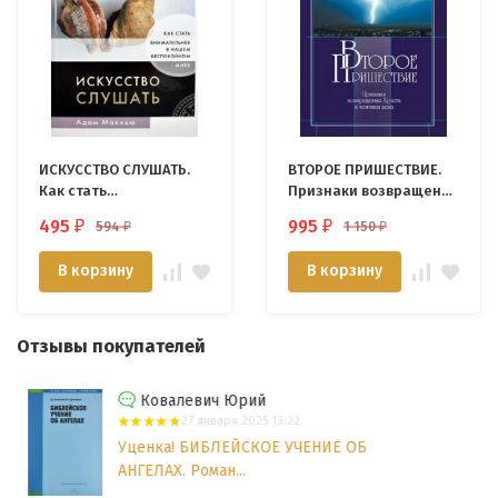
ИСКУССТВО СЛУШАТЬ.
ВТОРОЕ ПРИШЕСТВИЕ.
Как стать
Признаки возвращения
внимательнее в нашем
Христа и кончины века.
495
995
594
1 150
₽
₽
₽
₽
беспокойном мире.
Джон Мак-Артур
Адам Макхью
В корзину
В корзину
Отзывы покупателей
Ковалевич Юрий
27 января 2025 13:22
Уценка! БИБЛЕЙСКОЕ УЧЕНИЕ ОБ
АНГЕЛАХ. Роман...