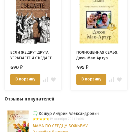
ЕСЛИ ЖЕ ДРУГ ДРУГА
ПОЛНОЦЕННАЯ СЕМЬЯ.
УГРЫЗАЕТЕ И СЪЕДАЕТЕ.
Джон Мак-Артур
Библейские принципы
690
495
₽
₽
разрешения
конфликтов.
В корзину
В корзину
Александр Строк
Отзывы покупателей
Кошур Андрей Александрович
19 октября 2021 14:08
МАМА ПО СЕРДЦУ БОЖЬЕМУ.