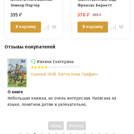
Элинор Портер
Френсис Бернетт
335
370
395
₽
₽
₽
В корзину
В корзину
Отзывы покупателей
Ивкина Екатерина
14 августа 2025 21:07
Уценка! НОЙ. Китти Анна Грифитс
О книге
Небольшая книжка, но очень интересная. Написана на
языке, понятном детям и увлекательно.
Назад
Вперед