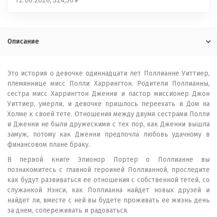
12.08.2026
324,30
₽
Описание
Это история о девочке одиннадцати лет Поллианне Уиттиер,
племяннице мисс Полли Харрингтон. Родители Поллианны,
сестра мисс Харрингтон Дженни и пастор миссионер Джон
Уиттиер, умерли, и девочке пришлось переехать в Дом на
Холме к своей тете. Отношения между двумя сестрами Полли
и Дженни не были дружескими с тех пор, как Дженни вышла
замуж, потому как Дженни предпочла любовь удачному в
финансовом плане браку.
В первой книге Элионор Портер о Поллианне вы
познакомитесь с главной героиней Поллианной, проследите
как будут развиваться ее отношения с собственной тетей, со
служанкой Нэнси, как Поллианна найдет новых друзей и
найдет ли, вместе с ней вы будете проживать ее жизнь день
за днем, сопереживать и радоваться.