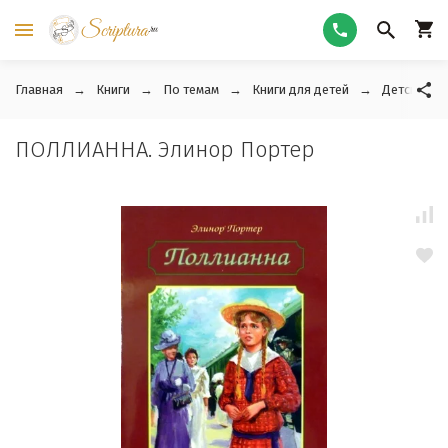
Главная
Книги
По темам
Книги для детей
Детские ра
ПОЛЛИАННА. Элинор Портер