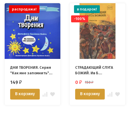
распродажа!
в подарок!
-100%
ДНИ ТВОРЕНИЯ. Серия
СТРАДАЮЩИЙ СЛУГА
"Как мне запомнить".
БОЖИЙ. Ив Б.
Дельфина Брэйнон
Макмастер
149
0
150
₽
₽
₽
Бейтc
В корзину
В корзину