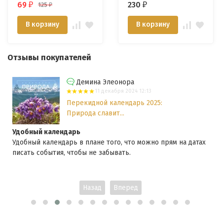
69
230
125
₽
₽
₽
страданий. Карл
Виланд и Кен Хэм
В корзину
В корзину
Отзывы покупателей
Демина Элеонора
11 декабря 2024 12:13
Перекидной календарь 2025:
Природа славит...
Удобный календарь
Удобный календарь в плане того, что можно прям на датах
писать события, чтобы не забывать.
Назад
Вперед