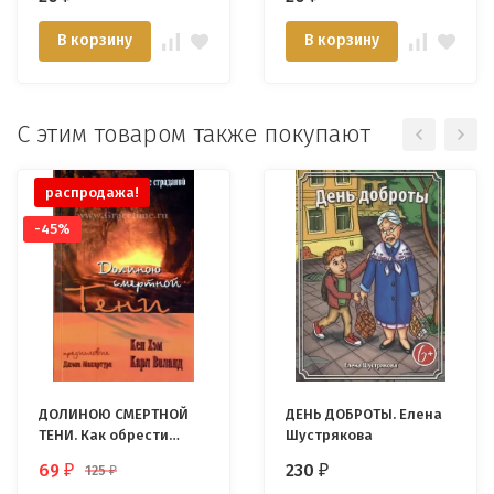
В корзину
В корзину
С этим товаром также покупают
распродажа!
-45%
ДОЛИНОЮ СМЕРТНОЙ
ДЕНЬ ДОБРОТЫ. Елена
ТЕНИ. Как обрести
Шустрякова
надежду в мире
69
230
125
₽
₽
₽
страданий. Карл