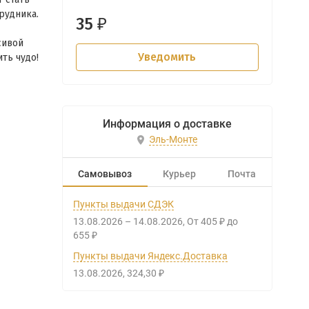
рудника.
35
₽
сивой
Уведомить
ть чудо!
Информация о доставке
Эль-Монте
Самовывоз
Курьер
Почта
Пункты выдачи СДЭК
13.08.2026
–
14.08.2026
От
405
до
₽
655
₽
Пункты выдачи Яндекс.Доставка
13.08.2026
324,30
₽