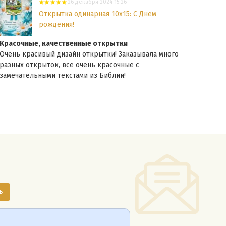
26 декабря 2024 15:26
Открытка одинарная 10x15: С Днем
рождения!
Красочные, качественные открытки
Крас
Очень красивый дизайн открытки! Заказывала много
Очен
разных открыток, все очень красочные с
разн
замечательными текстами из Библии!
текс