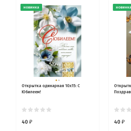
новинка
новинк
Открытка одинарная 10x15: С
Открытк
Юбилеем!
Поздрав
40
40
₽
₽