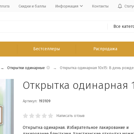
плата
Скидки и баллы
Информация
Контакты
Стату
Все катег
Бестселлеры
Распродажа
Открытки одинарные
Открытка одинарная 10x15: В день рожде
Открытка одинарная 1
Артикул:
193109
Написать отзыв
Открытка одинарная. Избирательное лакирование и
лакирование блестками. Христианские открытка может