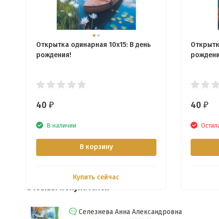
Открытка одинарная 10x15: В день
Открытк
рождения!
рождени
40
40
₽
₽
В наличии
Остала
В корзину
Купить сейчас
Отзывы покупателей
Селезнева Анна Александровна