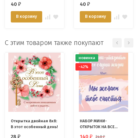
Крещением!
40
40
₽
₽
В корзину
В корзину
С этим товаром также покупают
новинка
-42%
Открытка двойная 8х8:
НАБОР МИНИ-
В этот особенный день!
ОТКРЫТОК НА ВСЕ
СЛУЧАИ ЖИЗНИ
28
140
240
₽
₽
₽