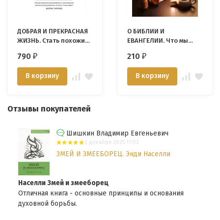
ДОБРАЯ И ПРЕКРАСНАЯ
О БИБЛИИ И
ЖИЗНЬ. Стать похожими
ЕВАНГЕЛИИ. Что мы
на Христа. Джеймс Смит
знаем о самой важной
790
210
₽
₽
Книге на земле?
Ростислав
В корзину
В корзину
Волкославский
Отзывы покупателей
Шишкин Владимир Евгеньевич
2 декабря 2025 17:02
ЗМЕЙ И ЗМЕЕБОРЕЦ. Энди Населли
Населли Змей и змееборец
Отличная книга - основные принципы и основания
духовной борьбы.