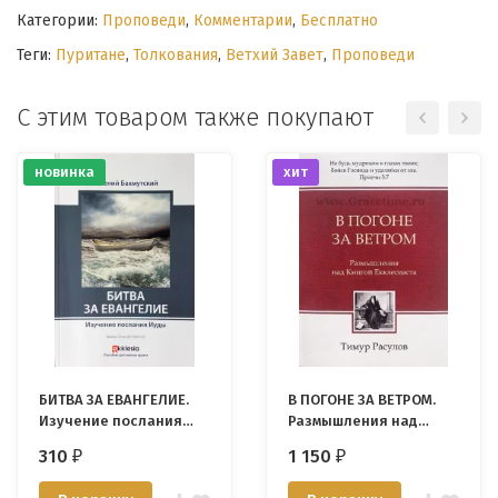
Категории:
Проповеди
,
Комментарии
,
Бесплатно
Теги:
Пуритане
,
Толкования
,
Ветхий Завет
,
Проповеди
С этим товаром также покупают
новинка
хит
БИТВА ЗА ЕВАНГЕЛИЕ.
В ПОГОНЕ ЗА ВЕТРОМ.
Изучение послания
Размышления над
Иуды. Евгений
книгой Екклесиаста.
310
1 150
₽
₽
Бахмутский
Тимур Расулов